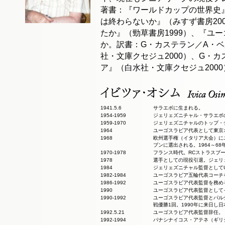
著書：『ワールドカップの世界史』
は終わらないか』（みすず書房20
たか』（勁草書房1999）、『ユー
か。訳書：G・カステラン／A・
社・文庫クセジュ2000）、G・
ア』（白水社・文庫クセジュ200
1941.5.6
サラエボに生まれる。
1954-1959
ジェリェズニチャル・サラエボ
1959-1970
ジェリェズニチャルのトップ・
1964
ユーゴスラビア代表として東京
1968
欧州選手権（イタリア大会）に
ブンに選出される。1964～6
1970-1978
フランス時代。RCストラスブ
1978
選手としての現役引退。ジェリェ
1984
ジェリェズニチャル監督としてU
1982-1984
ユーゴスラビア五輪代表コーチ
1986-1992
ユーゴスラビア代表監督を務め
1990
ユーゴスラビア代表監督として
1990-1992
ユーゴスラビア代表監督とパル
戦優勝1回。1990年に来日し
1992.5.21
ユーゴスラビア代表監督辞任。
1992-1994
パナシナイコス・アテネ（ギリ