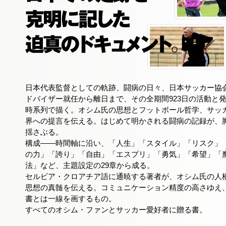
日本代表監督としての軌跡、闘病の日々、日本サッカー協
ドバイザー就任から離日まで、その全期間923日の活動と
時系列で描く。オシム氏の思想とフットボール哲学、サッ
界への提言を伝える。はじめて明かされる闘病の記録が、
揺さぶる。
構成――時間軸に沿い、「人生」「スタイル」「リスク」
の力」「誇り」「自由」「エスプリ」「勇気」「希望」「
法」など、主題設定の29章から成る。
セルビア・クロアチア語に通暁する著者が、オシム氏の人
思想の真髄を伝える。コミュニケーション精度の高さゆえ
書とは一線を画するもの。
すべてのオシム・ファンとサッカー愛好者に贈る書。