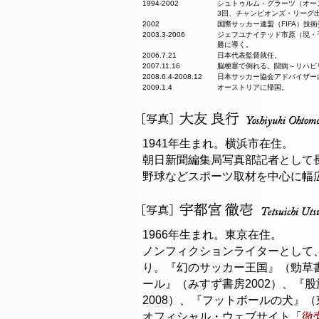
1994-2002
シュトゥルム・グラーツ（オー
3回、チャンピオンズ・リーグ
2002
国際サッカー連盟（FIFA）技
2003.3-2006
ジェフユナイテッド市原（現・
勝に導く。
2006.7.21
日本代表監督就任。
2007.11.16
脳梗塞で倒れる。闘病～リハビ
2008.6.4-2008.12
日本サッカー協会アドバイザー
2009.1.4
オーストリアに帰国。
1941年生まれ。横浜市在住。
朝日新聞編集局写真部記者として
野球などスポーツ取材を中心に幅
1966年生まれ。東京在住。
ノンフィクションライターとして
り。『幻のサッカー王国』（勁草書
ール』（みすず書房2002）、『
2008）、『フットボールの犬』（
オフィシャル・ウェブサイト「
徹