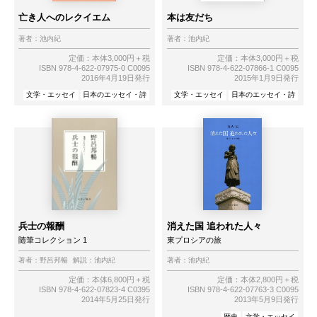
亡き人へのレクイエム
本は友だち
著者：
池内紀
著者：
池内紀
定価：本体3,000円＋税
定価：本体3,000円＋税
ISBN 978-4-622-07975-0 C0095
ISBN 978-4-622-07866-1 C0095
2016年4月19日発行
2015年1月9日発行
文学・エッセイ
日本のエッセイ・詩
文学・エッセイ
日本のエッセイ・詩
兵士の報酬
消えた国 追われた人々
随筆コレクション 1
東プロシアの旅
著者：
野呂邦暢
解説：
池内紀
著者：
池内紀
定価：本体6,800円＋税
定価：本体2,800円＋税
ISBN 978-4-622-07823-4 C0395
ISBN 978-4-622-07763-3 C0095
2014年5月25日発行
2013年5月9日発行
歴史
文学・エッセイ