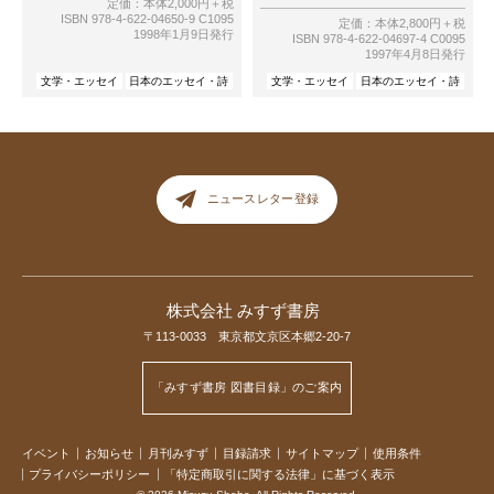
定価：本体2,000円＋税
ISBN 978-4-622-04650-9 C1095
定価：本体2,800円＋税
1998年1月9日発行
ISBN 978-4-622-04697-4 C0095
1997年4月8日発行
文学・エッセイ
日本のエッセイ・詩
文学・エッセイ
日本のエッセイ・詩
ニュースレター登録
株式会社 みすず書房
〒113-0033 東京都文京区本郷2-20-7
「みすず書房 図書目録」のご案内
イベント
お知らせ
月刊みすず
目録請求
サイトマップ
使用条件
プライバシーポリシー
「特定商取引に関する法律」に基づく表示