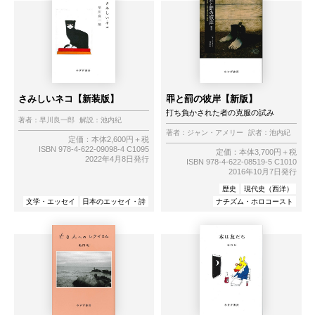
さみしいネコ【新装版】
罪と罰の彼岸【新版】
打ち負かされた者の克服の試み
著者：
早川良一郎
解説：
池内紀
著者：
ジャン・アメリー
訳者：
池内紀
定価：本体2,600円＋税
ISBN 978-4-622-09098-4 C1095
定価：本体3,700円＋税
2022年4月8日発行
ISBN 978-4-622-08519-5 C1010
2016年10月7日発行
歴史
現代史（西洋）
文学・エッセイ
日本のエッセイ・詩
ナチズム・ホロコースト