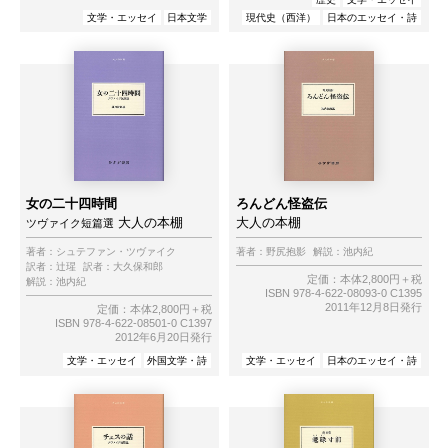
文学・エッセイ
日本文学
現代史（西洋）
日本のエッセイ・詩
女の二十四時間
ろんどん怪盗伝
大人の本棚
大人の本棚
ツヴァイク短篇選
著者：
シュテファン・ツヴァイク
著者：
野尻抱影
解説：
池内紀
訳者：
辻瑆
訳者：
大久保和郎
定価：本体2,800円＋税
解説：
池内紀
ISBN 978-4-622-08093-0 C1395
2011年12月8日発行
定価：本体2,800円＋税
ISBN 978-4-622-08501-0 C1397
2012年6月20日発行
文学・エッセイ
外国文学・詩
文学・エッセイ
日本のエッセイ・詩