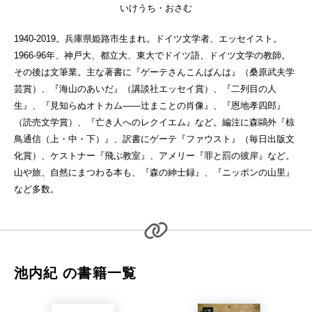
いけうち・おさむ
1940-2019。兵庫県姫路市生まれ。ドイツ文学者、エッセイスト。
1966-96年、神戸大、都立大、東大でドイツ語、ドイツ文学の教師。
その後は文筆業。主な著書に『ゲーテさんこんばんは』（桑原武夫学
芸賞）、『海山のあいだ』（講談社エッセイ賞）、『二列目の人
生』、『見知らぬオトカム——辻まことの肖像』、『恩地孝四郎』
（読売文学賞）、『亡き人へのレクイエム』など。編注に森鷗外『椋
鳥通信（上・中・下）』、訳書にゲーテ『ファウスト』（毎日出版文
化賞）、ケストナー『飛ぶ教室』、アメリー『罪と罰の彼岸』など。
山や旅、自然にまつわる本も、『森の紳士録』、『ニッポンの山里』
など多数。
池内紀 の書籍一覧