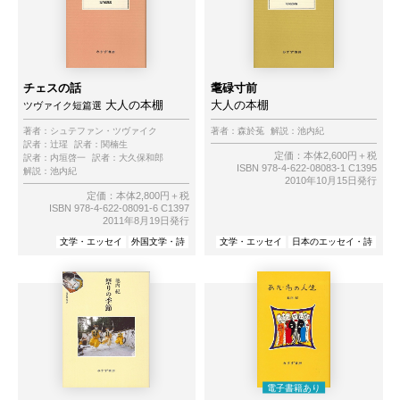
チェスの話
耄碌寸前
大人の本棚
大人の本棚
ツヴァイク短篇選
著者：
シュテファン・ツヴァイク
著者：
森於菟
解説：
池内紀
訳者：
辻瑆
訳者：
関楠生
定価：本体2,600円＋税
訳者：
内垣啓一
訳者：
大久保和郎
ISBN 978-4-622-08083-1 C1395
解説：
池内紀
2010年10月15日発行
定価：本体2,800円＋税
ISBN 978-4-622-08091-6 C1397
2011年8月19日発行
文学・エッセイ
外国文学・詩
文学・エッセイ
日本のエッセイ・詩