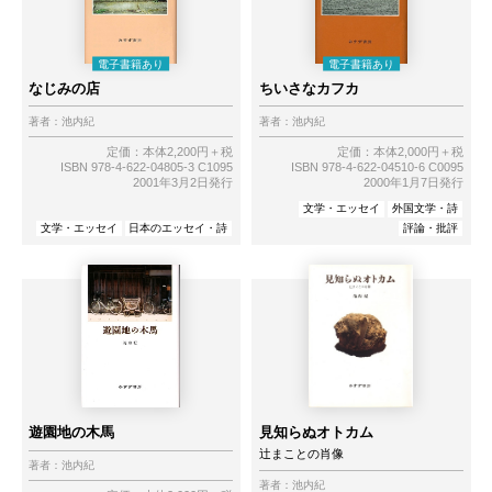
なじみの店
ちいさなカフカ
著者：
池内紀
著者：
池内紀
定価：本体2,200円＋税
定価：本体2,000円＋税
ISBN 978-4-622-04805-3 C1095
ISBN 978-4-622-04510-6 C0095
2001年3月2日発行
2000年1月7日発行
文学・エッセイ
外国文学・詩
文学・エッセイ
日本のエッセイ・詩
評論・批評
遊園地の木馬
見知らぬオトカム
辻まことの肖像
著者：
池内紀
著者：
池内紀