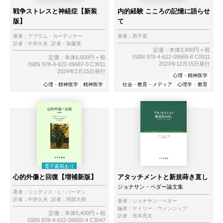
戦争ストレスと神経症【新装
内的経験 こころの記憶に語らせ
版】
て
著者：
アブラム・カーディナー
著者：
西平直
訳者：
中井久夫
訳者：
加藤寛
定価：本体3,400円＋税
ISBN 978-4-622-09665-8 C0011
定価：本体6,600円＋税
2023年12月15日発行
ISBN 978-4-622-09687-0 C3011
2024年2月15日発行
心理・精神医学
心理・精神医学
精神医学
社会・教育・メディア
心理学
教育
心的外傷と回復【増補新版】
アタッチメントと新規蒔き直し
ジョナサン・ペダー論文集
著者：
ジュディス・L・ハーマン
訳者：
中井久夫
訳者：
阿部大樹
著者：
ジョナサン・ペダー
編者：
ゲイリー・ウィンシップ
定価：本体5,400円＋税
訳者：
筒井亮太
ISBN 978-4-622-09650-4 C3047