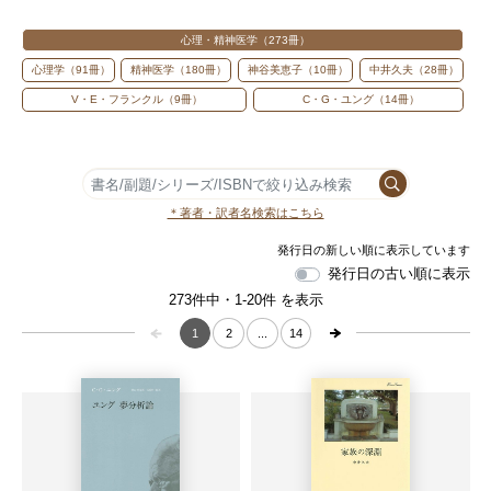
心理・精神医学
273
心理学
91
精神医学
180
神谷美恵子
10
中井久夫
28
V・E・フランクル
9
C・G・ユング
14
＊著者・訳者名検索はこちら
発行日の古い順に表示
273件中・1-20件 を表示
1
2
...
14