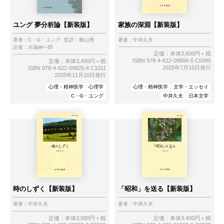
ユング 夢分析論【新装版】
家族の深淵【新装版】
著者：
C・G・ユング
監訳：
横山博
著者：
中井久夫
訳者：
大塚紳一郎
定価：本体3,600円＋税
ISBN 978-4-622-09806-5 C0095
定価：本体3,400円＋税
2025年7月16日発行
ISBN 978-4-622-09825-6 C1011
2025年11月10日発行
心理・精神医学
心理学
心理・精神医学
文学・エッセイ
C・G・ユング
中井久夫
日本文学
時のしずく【新装版】
「昭和」を送る【新装版】
著者：
中井久夫
著者：
中井久夫
定価：本体3,000円＋税
定価：本体3,400円＋税