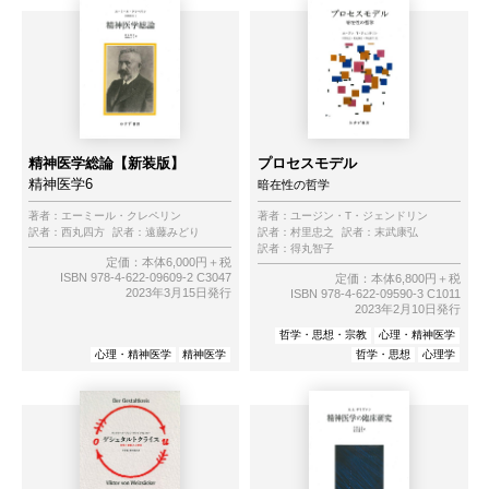
精神医学総論【新装版】
プロセスモデル
精神医学6
暗在性の哲学
著者：
エーミール・クレペリン
著者：
ユージン・T・ジェンドリン
訳者：
西丸四方
訳者：
遠藤みどり
訳者：
村里忠之
訳者：
末武康弘
訳者：
得丸智子
定価：本体6,000円＋税
ISBN 978-4-622-09609-2 C3047
定価：本体6,800円＋税
2023年3月15日発行
ISBN 978-4-622-09590-3 C1011
2023年2月10日発行
哲学・思想・宗教
心理・精神医学
心理・精神医学
精神医学
哲学・思想
心理学