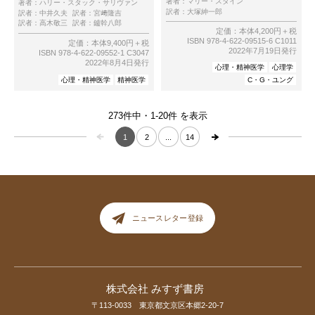
著者：
マリー・スタイン
著者：
ハリー・スタック・サリヴァン
訳者：
大塚紳一郎
訳者：
中井久夫
訳者：
宮﨑隆吉
訳者：
高木敬三
訳者：
鑪幹八郎
定価：本体4,200円＋税
ISBN 978-4-622-09515-6 C1011
定価：本体9,400円＋税
2022年7月19日発行
ISBN 978-4-622-09552-1 C3047
2022年8月4日発行
心理・精神医学
心理学
心理・精神医学
精神医学
C・G・ユング
273件中・1-20件 を表示
1
2
...
14
ニュースレター登録
株式会社 みすず書房
〒113-0033 東京都文京区本郷2-20-7