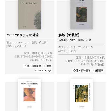
パーソナリティの発達
解離【新装版】
若年期における病理と治療
著者：
C・G・ユング
監訳：
横山博
訳者：
大塚紳一郎
著者：
フランク・W・パトナム
訳者：
中井久夫
定価：本体4,000円＋税
ISBN 978-4-622-09683-2 C1011
定価：本体9,800円＋税
2024年3月8日発行
ISBN 978-4-622-09686-3 C3047
2024年2月15日発行
心理・精神医学
心理学
C・G・ユング
心理・精神医学
精神医学