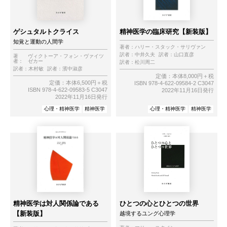
ゲシュタルトクライス
精神医学の臨床研究【新装版】
知覚と運動の人間学
著者：
ハリー・スタック・サリヴァン
訳者：
中井久夫
訳者：
山口直彦
著
ヴィクトーア・フォン・ヴァイツ
者：
ゼカー
訳者：
松川周二
訳者：
木村敏
訳者：
濱中淑彦
定価：本体8,000円＋税
定価：本体6,500円＋税
ISBN 978-4-622-09584-2 C3047
ISBN 978-4-622-09583-5 C3047
2022年11月16日発行
2022年11月16日発行
心理・精神医学
精神医学
心理・精神医学
精神医学
精神医学は対人関係論である
ひとつの心とひとつの世界
【新装版】
越境するユング心理学