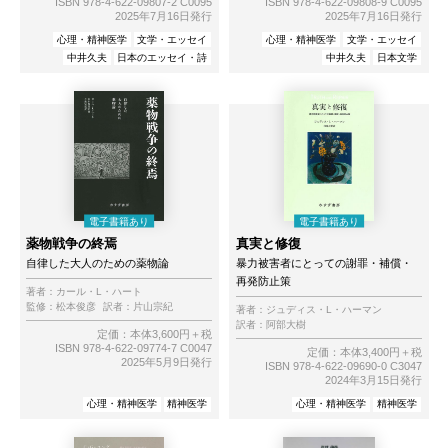
ISBN 978-4-622-09807-2 C0095
ISBN 978-4-622-09808-9 C0095
2025年7月16日発行
2025年7月16日発行
心理・精神医学
文学・エッセイ
心理・精神医学
文学・エッセイ
中井久夫
日本のエッセイ・詩
中井久夫
日本文学
薬物戦争の終焉
真実と修復
自律した大人のための薬物論
暴力被害者にとっての謝罪・補償・
再発防止策
著者：
カール・L・ハート
監修：
松本俊彦
訳者：
片山宗紀
著者：
ジュディス・L・ハーマン
訳者：
阿部大樹
定価：本体3,600円＋税
ISBN 978-4-622-09774-7 C0047
定価：本体3,400円＋税
2025年5月9日発行
ISBN 978-4-622-09690-0 C3047
2024年3月15日発行
心理・精神医学
精神医学
心理・精神医学
精神医学