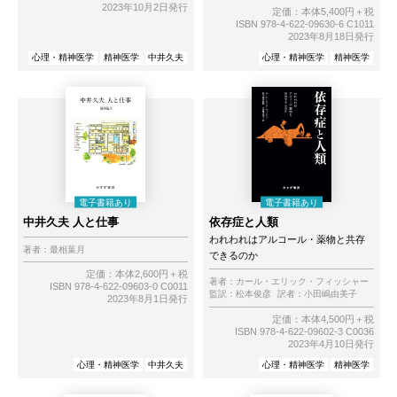
2023年10月2日発行
定価：本体5,400円＋税
ISBN 978-4-622-09630-6 C1011
2023年8月18日発行
心理・精神医学
精神医学
中井久夫
心理・精神医学
精神医学
中井久夫 人と仕事
依存症と人類
われわれはアルコール・薬物と共存
著者：
最相葉月
できるのか
定価：本体2,600円＋税
著者：
カール・エリック・フィッシャー
ISBN 978-4-622-09603-0 C0011
監訳：
松本俊彦
訳者：
小田嶋由美子
2023年8月1日発行
定価：本体4,500円＋税
ISBN 978-4-622-09602-3 C0036
2023年4月10日発行
心理・精神医学
中井久夫
心理・精神医学
精神医学