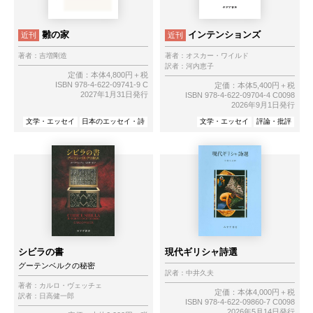
雛の家
インテンションズ
近刊
近刊
著者：
吉増剛造
著者：
オスカー・ワイルド
訳者：
河内恵子
定価：本体4,800円＋税
ISBN 978-4-622-09741-9 C
定価：本体5,400円＋税
2027年1月31日発行
ISBN 978-4-622-09704-4 C0098
2026年9月1日発行
文学・エッセイ
日本のエッセイ・詩
文学・エッセイ
評論・批評
シビラの書
現代ギリシャ詩選
グーテンベルクの秘密
訳者：
中井久夫
著者：
カルロ・ヴェッチェ
定価：本体4,000円＋税
訳者：
日高健一郎
ISBN 978-4-622-09860-7 C0098
2026年5月14日発行