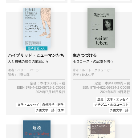
ハイブリッド・ヒューマンたち
生きつづける
人と機械の接合の前線から
ホロコーストの記憶を問う
著者：
ハリー・パーカー
著者：
ルート・クリューガー
訳者：
川野太郎
訳者：
鈴木仁子
定価：本体3,000円＋税
定価：本体4,800円＋税
ISBN 978-4-622-09718-1 C0036
ISBN 978-4-622-09724-2 C0098
2024年7月16日発行
2024年6月14日発行
歴史
文学・エッセイ
文学・エッセイ
自然科学・医学
ナチズム・ホロコースト
外国文学・詩
医学
外国文学・詩