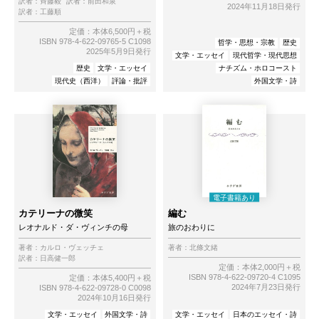
訳者：
斉藤毅
訳者：
前田和泉
2024年11月18日発行
訳者：
工藤順
定価：本体6,500円＋税
ISBN 978-4-622-09765-5 C1098
哲学・思想・宗教
歴史
2025年5月9日発行
文学・エッセイ
現代哲学・現代思想
歴史
文学・エッセイ
ナチズム・ホロコースト
現代史（西洋）
評論・批評
外国文学・詩
カテリーナの微笑
編む
レオナルド・ダ・ヴィンチの母
旅のおわりに
著者：
カルロ・ヴェッチェ
著者：
北條文緒
訳者：
日高健一郎
定価：本体2,000円＋税
ISBN 978-4-622-09720-4 C1095
定価：本体5,400円＋税
2024年7月23日発行
ISBN 978-4-622-09728-0 C0098
2024年10月16日発行
文学・エッセイ
外国文学・詩
文学・エッセイ
日本のエッセイ・詩