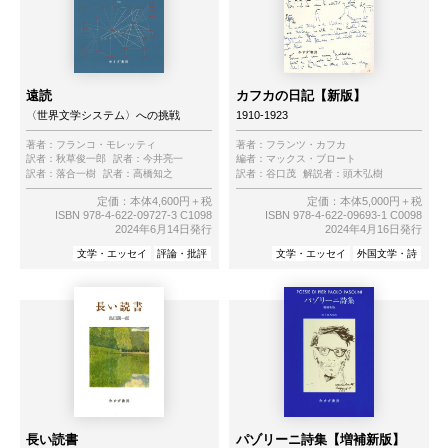
遠読
カフカの日記【新版】
〈世界文学システム〉への挑戦
1910-1923
著者：
フランコ・モレッティ
著者：
フランツ・カフカ
訳者：
秋草俊一郎
訳者：
今井亮一
編者：
マックス・ブロート
訳者：
落合一樹
訳者：
高橋知之
訳者：
谷口茂
解説者：
頭木弘樹
定価：本体4,600円＋税
定価：本体5,000円＋税
ISBN 978-4-622-09727-3 C1098
ISBN 978-4-622-09693-1 C0098
2024年6月14日発行
2024年4月16日発行
文学・エッセイ
評論・批評
文学・エッセイ
外国文学・詩
長い読書
パゾリーニ詩集【増補新版】