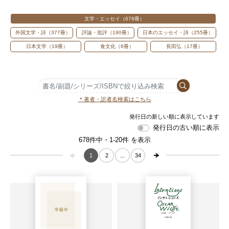
文学・エッセイ
678
外国文学・詩
377
評論・批評
190
日本のエッセイ・詩
255
日本文学
19
食文化
6
長田弘
17
＊著者・訳者名検索はこちら
発行日の古い順に表示
678件中・1-20件 を表示
1
2
...
34