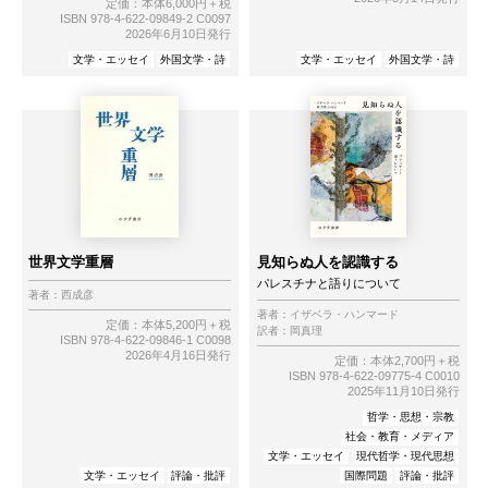
定価：本体6,000円＋税
ISBN 978-4-622-09849-2 C0097
2026年6月10日発行
文学・エッセイ
外国文学・詩
文学・エッセイ
外国文学・詩
世界文学重層
見知らぬ人を認識する
パレスチナと語りについて
著者：
西成彦
著者：
イザベラ・ハンマード
定価：本体5,200円＋税
訳者：
岡真理
ISBN 978-4-622-09846-1 C0098
2026年4月16日発行
定価：本体2,700円＋税
ISBN 978-4-622-09775-4 C0010
2025年11月10日発行
哲学・思想・宗教
社会・教育・メディア
文学・エッセイ
現代哲学・現代思想
文学・エッセイ
評論・批評
国際問題
評論・批評