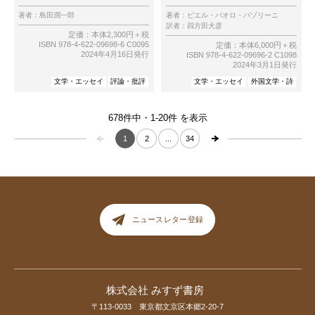
著者：
島田潤一郎
著者：
ピエル・パオロ・パゾリーニ
訳者：
四方田犬彦
定価：本体2,300円＋税
ISBN 978-4-622-09698-6 C0095
定価：本体6,000円＋税
2024年4月16日発行
ISBN 978-4-622-09696-2 C1098
2024年3月1日発行
文学・エッセイ
評論・批評
文学・エッセイ
外国文学・詩
678件中・1-20件 を表示
1
2
...
34
ニュースレター登録
株式会社 みすず書房
〒113-0033 東京都文京区本郷2-20-7