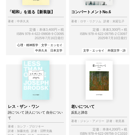
「昭和」を送る【新装版】
コンパートメントNo.6
著者：
中井久夫
著者：
ロサ・リクソム
訳者：
末延弘子
定価：本体3,400円＋税
定価：本体3,300円＋税
ISBN 978-4-622-09808-9 C0095
ISBN 978-4-622-09795-2 C0097
2025年7月16日発行
2025年7月10日発行
心理・精神医学
文学・エッセイ
中井久夫
日本文学
文学・エッセイ
外国文学・詩
レス・ザン・ワン
老いについて
詩について 詩人について 自分につい
反乱と諦念
て
著者：
ジャン・アメリー
訳者：
初見基
著者：
ヨシフ・ブロツキー
定価：本体4,200円＋税
訳者：
加藤光也
訳者：
沼野充義
ISBN 978-4-622-09756-3 C1010