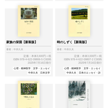
家族の深淵【新装版】
時のしずく【新装版】
著者：
中井久夫
著者：
中井久夫
定価：本体3,600円＋税
定価：本体3,000円＋税
ISBN 978-4-622-09806-5 C0095
ISBN 978-4-622-09807-2 C0095
2025年7月16日発行
2025年7月16日発行
心理・精神医学
文学・エッセイ
心理・精神医学
文学・エッセイ
中井久夫
日本文学
中井久夫
日本のエッセイ・詩