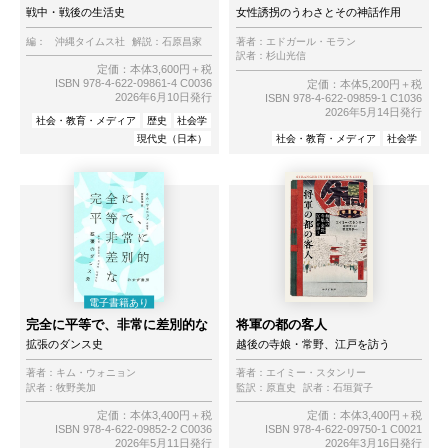
戦中・戦後の生活史
女性誘拐のうわさとその神話作用
編：
沖縄タイムス社
解説：
石原昌家
著者：
エドガール・モラン
訳者：
杉山光信
定価：本体3,600円＋税
ISBN 978-4-622-09861-4 C0036
定価：本体5,200円＋税
2026年6月10日発行
ISBN 978-4-622-09859-1 C1036
2026年5月14日発行
社会・教育・メディア
歴史
社会学
現代史（日本）
社会・教育・メディア
社会学
完全に平等で、非常に差別的な
将軍の都の客人
拡張のダンス史
越後の寺娘・常野、江戸を訪う
著者：
キム・ウォニョン
著者：
エイミー・スタンリー
訳者：
牧野美加
監訳：
原直史
訳者：
石垣賀子
定価：本体3,400円＋税
定価：本体3,400円＋税
ISBN 978-4-622-09852-2 C0036
ISBN 978-4-622-09750-1 C0021
2026年5月11日発行
2026年3月16日発行