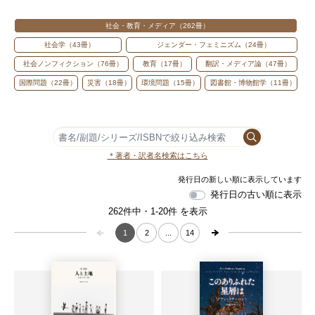
社会・教育・メディア
262
社会学
43
ジェンダー・フェミニズム
24
社会ノンフィクション
76
教育
17
翻訳・メディア論
47
国際問題
22
災害
18
環境問題
15
図書館・博物館学
11
＊著者・訳者名検索はこちら
発行日の古い順に表示
262件中・1-20件 を表示
1
2
...
14