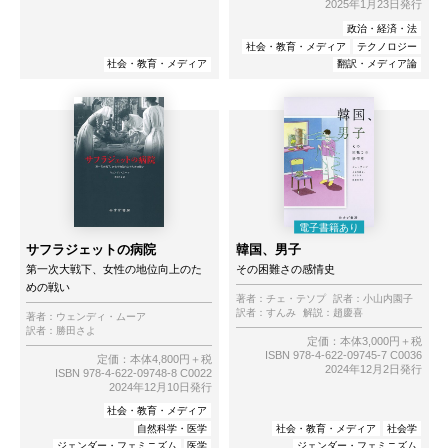
2025年1月23日発行
政治・経済・法
社会・教育・メディア
テクノロジー
社会・教育・メディア
翻訳・メディア論
サフラジェットの病院
韓国、男子
第一次大戦下、女性の地位向上のた
その困難さの感情史
めの戦い
著者：
チェ・テソプ
訳者：
小山内園子
訳者：
すんみ
解説：
趙慶喜
著者：
ウェンディ・ムーア
訳者：
勝田さよ
定価：本体3,000円＋税
ISBN 978-4-622-09745-7 C0036
定価：本体4,800円＋税
2024年12月2日発行
ISBN 978-4-622-09748-8 C0022
2024年12月10日発行
社会・教育・メディア
自然科学・医学
社会・教育・メディア
社会学
ジェンダー・フェミニズム
医学
ジェンダー・フェミニズム