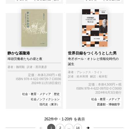
静かな基隆港
世界目録をつくろうとした男
埠頭労働者たちの昼と夜
奇才ポール・オトレと情報化時代の
誕生
著者：
魏明毅
訳者：
黒羽夏彦
著者：
アレックス・ライト
定価：本体3,200円＋税
訳者：
鈴木和博
解説：
根本彰
ISBN 978-4-622-09729-7 C0036
2024年11月18日発行
定価：本体4,500円＋税
ISBN 978-4-622-09702-0 C0000
2024年6月3日発行
社会・教育・メディア
歴史
社会ノンフィクション
社会・教育・メディア
現代史（東洋）
図書館・博物館学
262件中・1-20件 を表示
1
2
...
14