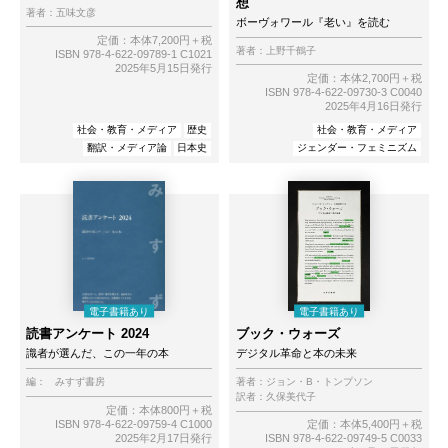
想
著者：
五味文彦
ボーヴォワール『老い』を読む
定価：本体7,200円＋税
著者：
上野千鶴子
ISBN 978-4-622-09789-1 C1021
2025年5月15日発行
定価：本体2,700円＋税
ISBN 978-4-622-09730-3 C0040
2025年4月16日発行
社会・教育・メディア
歴史
社会・教育・メディア
翻訳・メディア論
日本史
ジェンダー・フェミニズム
読書アンケート 2024
ブック・ウォーズ
識者が選んだ、この一年の本
デジタル革命と本の未来
編：
みすず書房
著者：
ジョン・B・トンプソン
訳者：
久保美代子
定価：本体800円＋税
ISBN 978-4-622-09759-4 C1000
定価：本体5,400円＋税
2025年2月17日発行
ISBN 978-4-622-09749-5 C0033