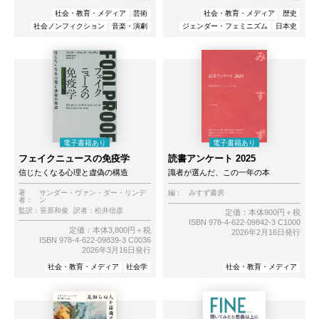
社会・教育・メディア
芸術
社会・教育・メディア
歴史
社会ノンフィクション
音楽・演劇
ジェンダー・フェミニズム
日本史
フェイクニュースの免疫学
読書アンケート 2025
信じたくなる心理と虚偽の構造
識者が選んだ、この一年の本
著
サンダー・ヴァン・ダー・リンデ
編：
みすず書房
者：
ン
監訳：
笹原和俊
訳者：
松井信彦
定価：本体900円＋税
ISBN 978-4-622-09842-3 C1000
定価：本体3,800円＋税
2026年2月16日発行
ISBN 978-4-622-09839-3 C0036
2026年3月16日発行
社会・教育・メディア
社会学
社会・教育・メディア