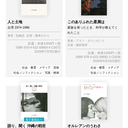
人と土地
このありふれた星屑は
台湾 1974-1986
家族を喪ったとき、科学が教えてく
れたこと
著者：
阮義忠
訳者：
栖来ひかり
著者：
アラン・タウンゼンド
定価：本体3,600円＋税
訳者：
梅田智世
ISBN 978-4-622-09854-6 C0072
2026年7月8日発行
定価：本体3,600円＋税
ISBN 978-4-622-09855-3 C0036
2026年6月16日発行
社会・教育・メディア
芸術
社会・教育・メディア
社会ノンフィクション
写真・映画
社会ノンフィクション
語り、聞く 沖縄の戦世
オルレアンのうわさ