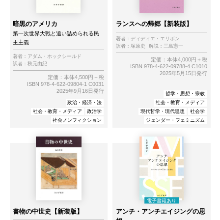
暗黒のアメリカ
ランスへの帰郷【新装版】
第一次世界大戦と追い詰められる民
著者：
ディディエ・エリボン
主主義
訳者：
塚原史
解説：
三島憲一
著者：
アダム・ホックシールド
定価：本体4,000円＋税
訳者：
秋元由紀
ISBN 978-4-622-09788-4 C1010
2025年5月15日発行
定価：本体4,500円＋税
ISBN 978-4-622-09804-1 C0031
2025年9月16日発行
哲学・思想・宗教
政治・経済・法
社会・教育・メディア
社会・教育・メディア
政治学
現代哲学・現代思想
社会学
社会ノンフィクション
ジェンダー・フェミニズム
書物の中世史【新装版】
アンチ・アンチエイジングの思