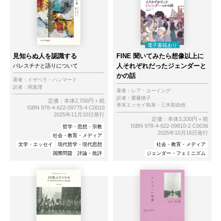
見知らぬ人を認識する
FINE 聞いてみたら想像以上に
人それぞれだったジェンダーと
パレスチナと語りについて
かの話
著者：
イザベラ・ハンマード
訳者：
岡真理
著者：
レア・ユーイング
訳者：
齋藤慎子
定価：本体2,700円＋税
巻末エッセイ執筆：
三木那由他
ISBN 978-4-622-09775-4 C0010
2025年11月10日発行
定価：本体3,200円＋税
ISBN 978-4-622-09810-2 C0036
哲学・思想・宗教
2025年10月16日発行
社会・教育・メディア
文学・エッセイ
現代哲学・現代思想
社会・教育・メディア
国際問題
評論・批評
ジェンダー・フェミニズム