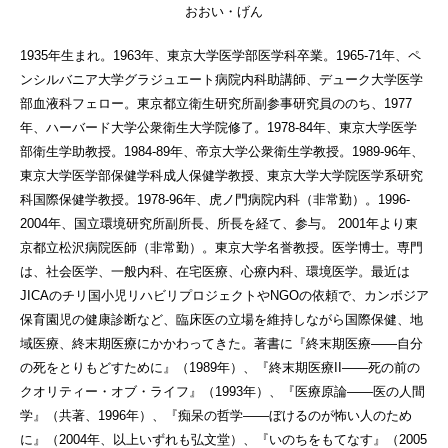
おおい・げん
1935年生まれ。1963年、東京大学医学部医学科卒業。1965-71年、ペ
ンシルバニア大学グラジュエート病院内科助講師、デューク大学医学
部血液科フェロー。東京都立衛生研究所副参事研究員ののち、1977
年、ハーバード大学公衆衛生大学院修了。1978-84年、東京大学医学
部衛生学助教授。1984-89年、帝京大学公衆衛生学教授。1989-96年、
東京大学医学部保健学科成人保健学教授、東京大学大学院医学系研究
科国際保健学教授。1978-96年、虎ノ門病院内科（非常勤）。1996-
2004年、国立環境研究所副所長、所長を経て、参与。 2001年より東
京都立松沢病院医師（非常勤）。東京大学名誉教授。医学博士。専門
は、社会医学、一般内科、在宅医療、心療内科、環境医学。最近は
JICAのチリ国小児リハビリプロジェクトやNGOの依頼で、カンボジア
保育園児の健康診断など、臨床医の立場を維持しながら国際保健、地
域医療、終末期医療にかかわってきた。著書に『終末期医療——自分
の死をとりもどすために』（1989年）、『終末期医療II——死の前の
クオリティー・オブ・ライフ』（1993年）、『医療原論——医の人間
学』（共著、1996年）、『痴呆の哲学——ぼけるのが怖い人のため
に』（2004年、以上いずれも弘文堂）、『いのちをもてなす』（2005