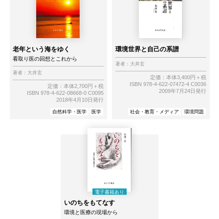
老年という海をゆく
環境世界と自己の系譜
看取り医の回想とこれから
著者：
大井玄
著者：
大井玄
定価：本体3,400円＋税
ISBN 978-4-622-07472-4 C0036
定価：本体2,700円＋税
2009年7月24日発行
ISBN 978-4-622-08668-0 C0095
2018年4月10日発行
自然科学・医学
医学
社会・教育・メディア
環境問題
いのちをもてなす
環境と医療の現場から