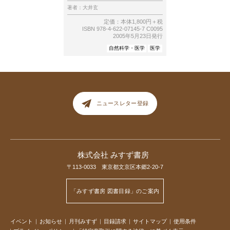
著者：
大井玄
定価：本体1,800円＋税
ISBN 978-4-622-07145-7 C0095
2005年5月23日発行
自然科学・医学
医学
ニュースレター登録
株式会社 みすず書房
〒113-0033 東京都文京区本郷2-20-7
「みすず書房 図書目録」のご案内
イベント
お知らせ
月刊みすず
目録請求
サイトマップ
使用条件