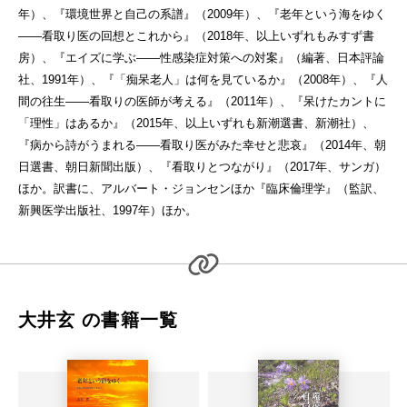
年）、『環境世界と自己の系譜』（2009年）、『老年という海をゆく
——看取り医の回想とこれから』（2018年、以上いずれもみすず書
房）、『エイズに学ぶ——性感染症対策への対案』（編著、日本評論
社、1991年）、『「痴呆老人」は何を見ているか』（2008年）、『人
間の往生——看取りの医師が考える』（2011年）、『呆けたカントに
「理性」はあるか』（2015年、以上いずれも新潮選書、新潮社）、
『病から詩がうまれる——看取り医がみた幸せと悲哀』（2014年、朝
日選書、朝日新聞出版）、『看取りとつながり』（2017年、サンガ）
ほか。訳書に、アルバート・ジョンセンほか『臨床倫理学』（監訳、
新興医学出版社、1997年）ほか。
大井玄 の書籍一覧