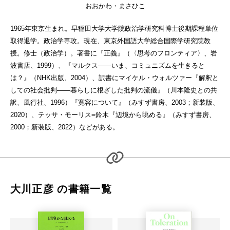
おおかわ・まさひこ
1965年東京生まれ。早稲田大学大学院政治学研究科博士後期課程単位
取得退学。政治学専攻。現在、東京外国語大学総合国際学研究院教
授。修士（政治学）。著書に『正義』（〈思考のフロンティア〉、岩
波書店、1999）、『マルクス——いま、コミュニズムを生きると
は？』（NHK出版、2004）、訳書にマイケル・ウォルツァー『解釈と
しての社会批判——暮らしに根ざした批判の流儀』（川本隆史との共
訳、風行社、1996）『寛容について』（みすず書房、2003；新装版、
2020）、テッサ・モーリス=鈴木『辺境から眺める』（みすず書房、
2000；新装版、2022）などがある。
大川正彦 の書籍一覧