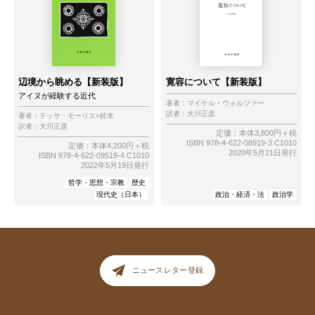
辺境から眺める【新装版】
寛容について【新装版】
アイヌが経験する近代
著者：
マイケル・ウォルツァー
訳者：
大川正彦
著者：
テッサ・モーリス=鈴木
訳者：
大川正彦
定価：本体3,800円＋税
ISBN 978-4-622-08919-3 C1010
定価：本体4,200円＋税
2020年5月21日発行
ISBN 978-4-622-09519-4 C1010
2022年5月19日発行
哲学・思想・宗教
歴史
現代史（日本）
政治・経済・法
政治学
ニュースレター登録