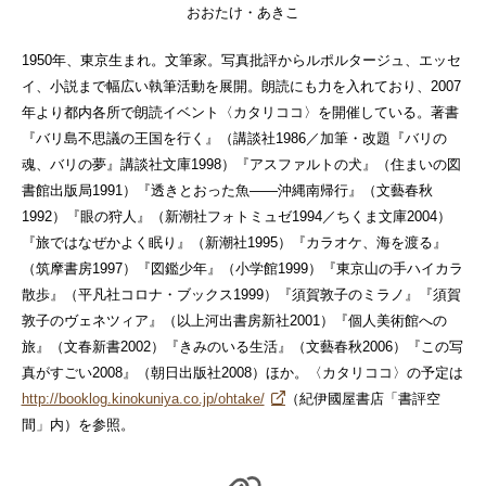
おおたけ・あきこ
1950年、東京生まれ。文筆家。写真批評からルポルタージュ、エッセ
イ、小説まで幅広い執筆活動を展開。朗読にも力を入れており、2007
年より都内各所で朗読イベント〈カタリココ〉を開催している。著書
『バリ島不思議の王国を行く』（講談社1986／加筆・改題『バリの
魂、バリの夢』講談社文庫1998）『アスファルトの犬』（住まいの図
書館出版局1991）『透きとおった魚——沖縄南帰行』（文藝春秋
1992）『眼の狩人』（新潮社フォトミュゼ1994／ちくま文庫2004）
『旅ではなぜかよく眠り』（新潮社1995）『カラオケ、海を渡る』
（筑摩書房1997）『図鑑少年』（小学館1999）『東京山の手ハイカラ
散歩』（平凡社コロナ・ブックス1999）『須賀敦子のミラノ』『須賀
敦子のヴェネツィア』（以上河出書房新社2001）『個人美術館への
旅』（文春新書2002）『きみのいる生活』（文藝春秋2006）『この写
真がすごい2008』（朝日出版社2008）ほか。〈カタリココ〉の予定は
http://booklog.kinokuniya.co.jp/ohtake/
（紀伊國屋書店「書評空
間」内）を参照。