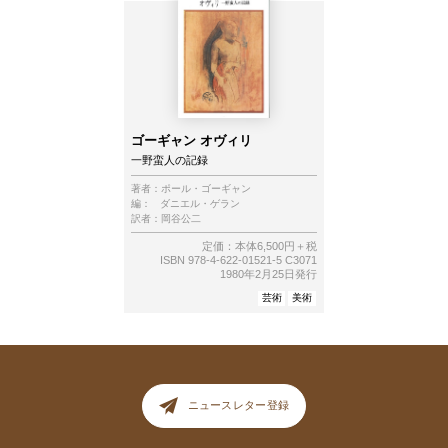
ゴーギャン オヴィリ
一野蛮人の記録
著者：
ポール・ゴーギャン
編：
ダニエル・ゲラン
訳者：
岡谷公二
定価：本体6,500円＋税
ISBN 978-4-622-01521-5 C3071
1980年2月25日発行
芸術
美術
ニュースレター登録