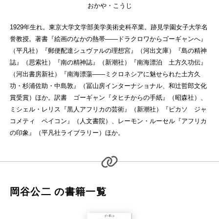
おかや・こうじ
1929年生れ。東京大学文学部美学美術史科卒業。跡見学園女子大学名
誉教授。著書『絵画のなかの熱帯——ドラクロワからゴーギャンへ』
（平凡社）『郵便配達シュヴァルの理想宮』（河出文庫）『島の精神
誌』（思索社）『南の精神誌』（新潮社）『南海漂泊 土方久功伝』
（河出書房新社）『南海漂蕩——ミクロネシアに魅せられた土方久
功・杉浦佐助・中島敦』（冨山房インターナショナル、和辻哲郎文化
賞受賞）ほか。訳書 ゴーギャン『タヒチからの手紙』（昭森社）、
ミシェル・レリス『黒人アフリカの芸術』（新潮社）『ピカソ ジャ
コメティ ペイコン』（人文書院）、レーモン・ルーセル『アフリカ
の印象』（平凡社ライブラリー）ほか。
岡谷公二 の書籍一覧