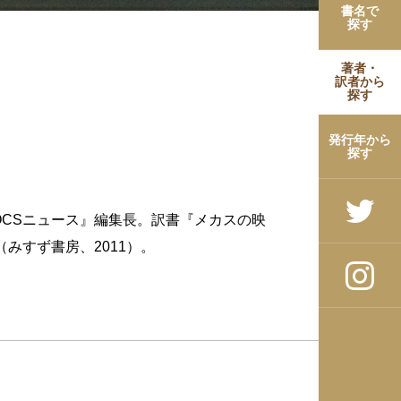
書名で
探す
著者・
訳者から
探す
発行年から
探す
OCSニュース』編集長。訳書『メカスの映
（みすず書房、2011）。