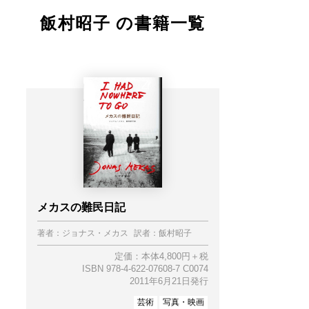
飯村昭子 の書籍一覧
メカスの難民日記
著者：
ジョナス・メカス
訳者：
飯村昭子
定価：本体4,800円＋税
ISBN 978-4-622-07608-7 C0074
2011年6月21日発行
芸術
写真・映画