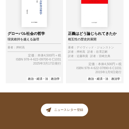
グローバル社会の哲学
正義はどう論じられてきたか
現状維持を越える論理
相互性の歴史的展開
著者：
押村高
著者：
デイヴィッド・ジョンストン
訳者：
押村高
訳者：
谷澤正嗣
定価：本体4,500円＋税
訳者：
近藤和貴
訳者：
宮崎文典
ISBN 978-4-622-09700-6 C1031
2025年3月17日発行
定価：本体4,500円＋税
ISBN 978-4-622-07890-6 C1031
2015年1月9日発行
政治・経済・法
政治学
政治・経済・法
政治学
ニュースレター登録