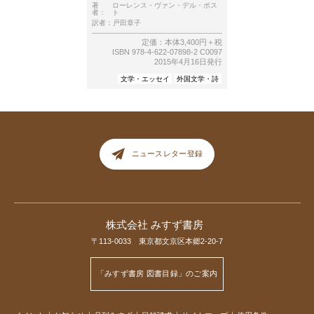
著
ローレンス・ヴァン・デル・ポス
者：
ト
訳者：
戸田章子
定価：本体3,400円＋税
ISBN 978-4-622-07898-2 C0097
2015年4月16日発行
文学・エッセイ
外国文学・詩
ニュースレター登録
株式会社 みすず書房
〒113-0033 東京都文京区本郷2-20-7
「みすず書房 図書目録」のご案内