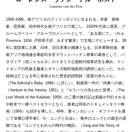
Laurens van der Post
1906-1996。南アフリカのフィリッポリスに生まれる。作家、探検
家、思想家。幼年時代を南アフリカで過ごし、1920年代末に渡英、ブ
ルームズベリー・グループのメンバーとして、『ある国にて』（In a
Province, 1934, 戸田章子訳、みすず書房）で文壇にデビューする。39
年に英陸軍に入隊、43年、旧日本軍の捕虜となる。日本軍降伏後、東
南アジア地域連合軍総司令官マウントバッテン将軍の幕僚として、バ
タヴィア（現ジャカルタ）のイギリス公使館付陸軍武官を務め、イン
ドネシアの民族主義者とオランダ植民地政府の調停にあたった。その
経緯は亡くなる年に発表された歴史的回想録『提督の赤ちゃん』
（The Admiral’s Baby, 1996）に詳しい。戦後第一作の『内奥への旅』
（Venture to the Interior, 1951）と『カラハリの失われた世界』（The
Lost World of the Kalahari, 1958）の二冊の旅行記は初版が刊行される
や欧米で一躍ベストセラーとなり、後者は同名のドキュメンタリー映
画（1956）も好評を博した。49年、妻インガレット・ギファードを通
じて深層心理学者C・G・ユングと出会い、晩年のユングとの親交の産
物である『ユングとわれらの時代の物語』（Jung and the Story of