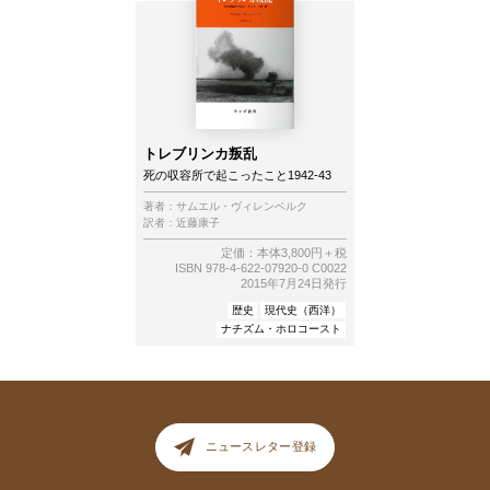
トレブリンカ叛乱
死の収容所で起こったこと1942-43
著者：
サムエル・ヴィレンベルク
訳者：
近藤康子
定価：本体3,800円＋税
ISBN 978-4-622-07920-0 C0022
2015年7月24日発行
歴史
現代史（西洋）
ナチズム・ホロコースト
ニュースレター登録