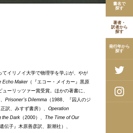
書名で
探す
著者・
訳者から
探す
発行年から
探す
戻ってイリノイ大学で物理学を学ぶが、やが
e Echo Maker
（『エコー・メイカー』黒原
ピューリッツァー賞受賞。ほかの著書に、
）、
Prisoner’s Dilemma
（1988、『囚人のジ
島正訳、みすず書房）、
Operation
 the Dark
（2000）、
The Time of Our
の遺伝子』木原善彦訳、新潮社）、