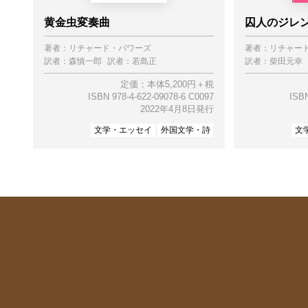
黄金虫変奏曲
囚人のジレ
著者：
リチャード・パワーズ
著者：
リチャー
訳者：
森慎一郎
訳者：
若島正
訳者：
柴田元幸
定価：本体5,200円＋税
ISBN 978-4-622-09078-6 C0097
ISBN
2022年4月8日発行
文学・エッセイ
外国文学・詩
文