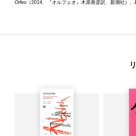
Orfeo
（2014
、
『オルフェオ』木原善彦訳、新潮社）、