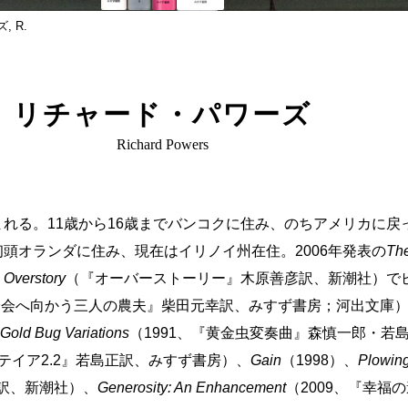
, R.
リチャード・パワーズ
Richard Powers
まれる。11歳から16歳までバンコクに住み、のちアメリカに
初頭オランダに住み、現在はイリノイ州在住。2006年発表の
Th
 Overstory
（『オーバーストーリー』木原善彦訳、新潮社）で
舞踏会へ向かう三人の農夫』柴田元幸訳、みすず書房；河出文庫
Gold Bug Variations
（1991、『黄金虫変奏曲』森慎一郎・若
ラテイア2.2』若島正訳、みすず書房）、
Gain
（1998）、
Plowing
郎訳、新潮社）、
Generosity: An Enhancement
（2009、『幸福