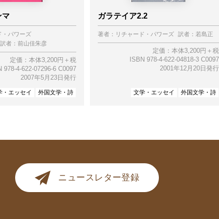
ンマ
ガラテイア2.2
ド・パワーズ
著者：
リチャード・パワーズ
訳者：
若島正
訳者：
前山佳朱彦
定価：本体3,200円＋税
ISBN 978-4-622-04818-3 C0097
定価：本体3,200円＋税
2001年12月20日発行
 978-4-622-07296-6 C0097
2007年5月23日発行
学・エッセイ
外国文学・詩
文学・エッセイ
外国文学・詩
ニュースレター登録