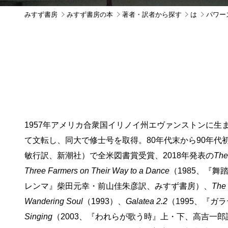
みすず書房
みすず書房の本
著者・訳者から探す
は
パワーズ
1957年アメリカ合衆国イリノイ州エヴァンストンに生
て文転し、同大で修士号を取得。80年代末から90年代
敏行訳、新潮社）で全米図書賞受賞、2018年発表の
The
Three Farmers on Their Way to a Dance
（1985、『
レンマ』柴田元幸・前山佳朱彦訳、みすず書房）、
The 
Wandering Soul
（1993）、
Galatea 2.2
（1995、『ガ
Singing
（2003、『われらが歌う時』上・下、高吉一