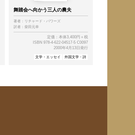
舞踏会へ向かう三人の農夫
著者：
リチャード・パワーズ
訳者：
柴田元幸
定価：本体3,400円＋税
ISBN 978-4-622-04517-5 C0097
2000年4月13日発行
文学・エッセイ
外国文学・詩