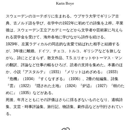
Karin Boye
スウェーデンのヨーテボリに生まれる。ウプサラ大学でギリシア古
典、古ノルド語を学び、在学中の1922年に初めての詩集を上梓。卒業
後は、スウェーデン王立アカデミーなどから文学者や芸術家に与えら
れる奨学金を受けて、海外各地に学びながら詩作を続ける。
1929年、左翼ラディカルの同志的な友愛で結ばれた相手と結婚する
が、3年後に離婚。ドイツ、チェコ、トルコ、ギリシアなどを旅しな
がら、詩にとどまらず、散文作品、T.S.エリオットやトーマス・マン
の翻訳、評論など仕事の幅をひろげ、読者の支持を集めた。本書のほ
か、小説『アスタルテ』（1931）『メリットはめざめる』（1933）
『危機』（1934）『すくなすぎる』（1936）、2冊の短編集、詩集
『雲』（1922）『隠された土地』（1924）『炉辺』（1927）『樹のた
めに』（1935）などがある。
死後、年月とともにその評価はさらに揺るぎないものとなり、遺稿詩
集、文芸・時事評論集、旅行記、物語集、劇作品などが刊行されてい
る。