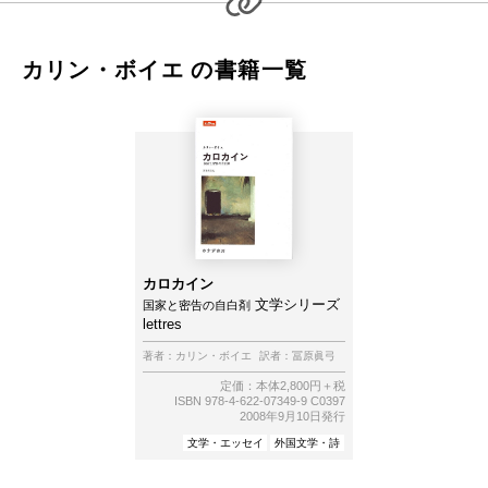
カリン・ボイエ の書籍一覧
カロカイン
文学シリーズ
国家と密告の自白剤
lettres
著者：
カリン・ボイエ
訳者：
冨原眞弓
定価：本体2,800円＋税
ISBN 978-4-622-07349-9 C0397
2008年9月10日発行
文学・エッセイ
外国文学・詩