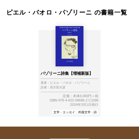
ピエル・パオロ・パゾリーニ の書籍一覧
パゾリーニ詩集【増補新版】
著者：
ピエル・パオロ・パゾリーニ
訳者：
四方田犬彦
定価：本体6,000円＋税
ISBN 978-4-622-09696-2 C1098
2024年3月1日発行
文学・エッセイ
外国文学・詩