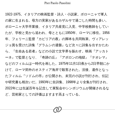
Pier Paolo Pasolini
1922-1975。イタリアの映画監督・詩人・小説家。ボローニャで軍人
の家に生まれる。母方の実家があるカザルサで過ごした時間も多い。
ボローニャ大学卒業後、イタリア共産党に入党、中学校教師をしてい
たが、学校と党から追われ、母とともに1950年、ローマに移住。1956
年、フェリーニ監督『カビリアの夜』の脚本を共同執筆。ヴィアレッ
ジョ賞を受けた詩集『グラムシの遺骸』など次々に詩集を出すかたわ
ら、『生命ある若者』などの小説で文学界を賑わす。映画『アッカト
ーネ』で監督となり、『奇跡の丘』『アポロンの地獄』『テオレマ』
などのフィルムは一時代を画した。1975年11月1日夜から2日早朝にか
けて、ローマ郊外のオスティア海岸で殺害された。没後、遺作となっ
たフィルム『ソドムの市』が公開され、未完の小説が刊行され、伝記
や研究書も相次いだ。1993年に全詩集、1998年より全集が刊行され、
2022年には生誕百年を記念して展覧会やシンポジウムが開催されるな
ど、芸術家としての評価はますます高まっている。