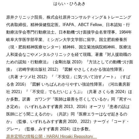
はらい・ひろあき
原井クリニック院長、株式会社原井コンサルティング＆トレーニング
代表取締役。精神保健指定医。IFAPA、ABCT Fellow、日本認知・行
動療法学会専門行動療法士。日本動機づけ面接学会名誉理事。1984年
岐阜大学医学部卒業、ミシガン大学文学部に留学。国立肥前療養所
（現・肥前精神医療センター）精神科、国立菊池病院精神科、医療法
人和楽会なごやメンタルクリニックを経て現職。著書『対人援助職の
ための認知・行動療法』（金剛出版 2010）『方法としての動機づけ面
接』（岩崎学術出版社 2012）『図解 やさしくわかる強迫性障害』
（共著 ナツメ社 2012）『「不安症」に気づいて治すノート』（すば
る舎 2016）『図解 いちばんわかりやすい強迫性障害』（河出書房新
社 2021）『「不安症」でもだいじょうぶ』（共著 さくら舎 2024）ほ
か多数。訳書 ガワンデ『医師は最善を尽くしているか』同『死すべ
き定め』（いずれもみすず書房 2013、2016）オーフリ『患者の話は
医師にどう聞こえるのか』（共訳）同『医療エラーはなぜ起きるの
か』（監修、いずれもみすず書房 2020、2022）ナーヴィ『コード・
グレー』（監修、みすず書房 2024）ほか多数。
原井宏明の情報公開・HARAI Hiroaki Repository