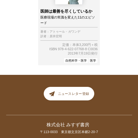
医師は最善を尽くしているか
医療現場の常識を変えた11のエピソ
ード
著者：
アトゥール・ガワンデ
訳者：
原井宏明
定価：本体3,200円＋税
ISBN 978-4-622-07768-8 C0036
2013年7月19日発行
自然科学・医学
医学
ニュースレター登録
株式会社 みすず書房
〒113-0033 東京都文京区本郷2-20-7