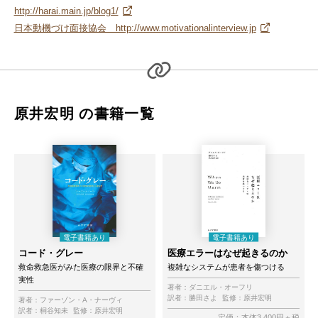
http://harai.main.jp/blog1/
日本動機づけ面接協会 http://www.motivationalinterview.jp
原井宏明 の書籍一覧
コード・グレー
医療エラーはなぜ起きるのか
救命救急医がみた医療の限界と不確
複雑なシステムが患者を傷つける
実性
著者：
ダニエル・オーフリ
訳者：
勝田さよ
監修：
原井宏明
著者：
ファーゾン・A・ナーヴィ
訳者：
桐谷知未
監修：
原井宏明
定価：本体3,400円＋税