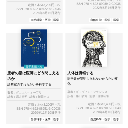
ISBN 978-4-622-09089-2 C0036
定価：本体3,200円＋税
2022年5月16日発行
ISBN 978-4-622-09722-8 C0036
2024年8月16日発行
自然科学・医学
医学
自然科学・医学
医学
患者の話は医師にどう聞こえる
人体は流転する
のか
医学書が説明しきれないからだの変
化
診察室のすれちがいを科学する
著者：
ギャヴィン・フランシス
著者：
ダニエル・オーフリ
訳者：
鎌田彷月
監修：
原井宏明
訳者：
原井宏明
訳者：
勝田さよ
定価：本体3,400円＋税
定価：本体3,200円＋税
ISBN 978-4-622-08890-5 C0040
ISBN 978-4-622-08951-3 C0036
2020年4月10日発行
2020年11月10日発行
自然科学・医学
医学
自然科学・医学
医学