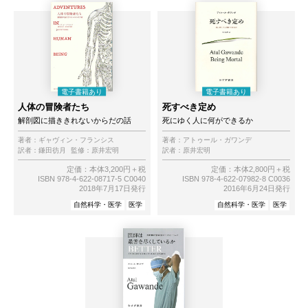
人体の冒険者たち
死すべき定め
解剖図に描ききれないからだの話
死にゆく人に何ができるか
著者：
ギャヴィン・フランシス
著者：
アトゥール・ガワンデ
訳者：
鎌田彷月
監修：
原井宏明
訳者：
原井宏明
定価：本体3,200円＋税
定価：本体2,800円＋税
ISBN 978-4-622-08717-5 C0040
ISBN 978-4-622-07982-8 C0036
2018年7月17日発行
2016年6月24日発行
自然科学・医学
医学
自然科学・医学
医学