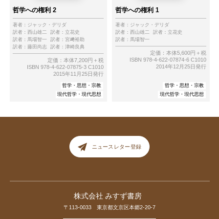
哲学への権利 2
哲学への権利 1
著者：
ジャック・デリダ
著者：
ジャック・デリダ
訳者：
西山雄二
訳者：
立花史
訳者：
西山雄二
訳者：
立花史
訳者：
馬場智一
訳者：
宮﨑裕助
訳者：
馬場智一
訳者：
藤田尚志
訳者：
津崎良典
定価：本体5,600円＋税
ISBN 978-4-622-07874-6 C1010
定価：本体7,200円＋税
2014年12月25日発行
ISBN 978-4-622-07875-3 C1010
2015年11月25日発行
哲学・思想・宗教
哲学・思想・宗教
現代哲学・現代思想
現代哲学・現代思想
ニュースレター登録
株式会社 みすず書房
〒113-0033 東京都文京区本郷2-20-7