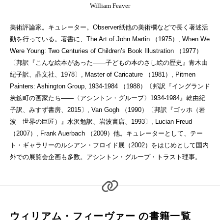
William Feaver
美術評論家。キュレーター。Observer紙他の美術欄などで長く著述活
動を行っている。著書に、The Art of John Martin （1975）, When We
Were Young: Two Centuries of Children’s Book Illustration （1977）
〔邦訳『こんな絵本があった——子どもの本のさし絵の歴史』青木由
紀子訳、晶文社、1978〕, Master of Caricature （1981）, Pitmen
Painters: Ashington Group, 1934-1984 （1988）〔邦訳『イングランド
炭鉱町の画家たち——〈アシントン・グループ〉1934-1984』乾由紀
子訳、みすず書房、2015〕, Van Gogh （1990）〔邦訳『ゴッホ（岩
波 世界の巨匠）』水沢勉訳、岩波書店、1993〕, Lucian Freud
（2007）, Frank Auerbach （2009）他。キュレーターとして、テー
ト・ギャラリーのルシアン・フロイド展（2002）をはじめとして国内
外での展覧会企画も多数。アシントン・グループ・トラスト理事。
ウィリアム・フィーヴァー の書籍一覧