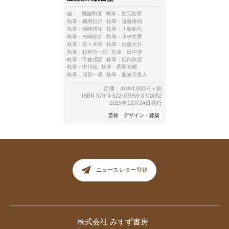
編：
難波和彦
執筆：
岩元真明
執筆：
梅岡恒治
執筆：
遠藤政樹
執筆：
岡崎啓祐
執筆：
川島範久
執筆：
光嶋裕介
執筆：
小林恵吾
執筆：
佐々木崇
執筆：
佐藤大介
執筆：
杉村浩一郎
執筆：
田中渉
執筆：
千種成顕
執筆：
栃内秋彦
執筆：
中川純
執筆：
西島光輔
執筆：
服部一晃
執筆：
龍光寺眞人
定価：本体4,000円＋税
ISBN 978-4-622-07959-0 C0052
2015年12月24日発行
芸術
デザイン・建築
ニュースレター登録
株式会社 みすず書房