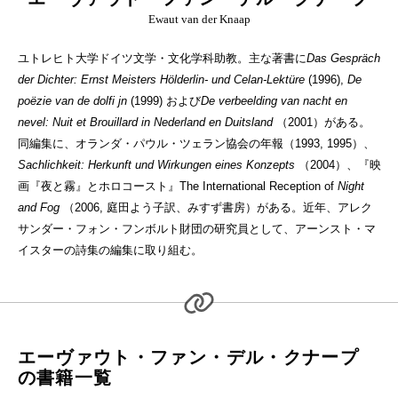
Ewaut van der Knaap
ユトレヒト大学ドイツ文学・文化学科助教。主な著書に
Das Gespräch
der Dichter: Ernst Meisters Hölderlin- und Celan-Lektüre
(1996),
De
poëzie van de dolfi jn
(1999) および
De verbeelding van nacht en
nevel: Nuit et Brouillard in Nederland en Duitsland
（2001）がある。
同編集に、オランダ・パウル・ツェラン協会の年報（1993, 1995）、
Sachlichkeit: Herkunft und Wirkungen eines Konzepts
（2004）、『映
画『夜と霧』とホロコースト』The International Reception of
Night
and Fog
（2006, 庭田よう子訳、みすず書房）がある。近年、アレク
サンダー・フォン・フンボルト財団の研究員として、アーンスト・マ
イスターの詩集の編集に取り組む。
エーヴァウト・ファン・デル・クナープ
の書籍一覧