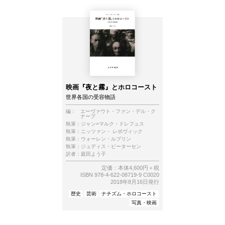
映画『夜と霧』とホロコースト
世界各国の受容物語
編：
エーヴァウト・ファン・デル・ク
ナープ
執筆：
ジャン=マルク・ドレフュス
執筆：
ニッツァン・ レボヴィック
執筆：
ウォーレン・ルブリン
執筆：
ジュディス・ピーターセン
訳者：
庭田よう子
定価：本体4,600円＋税
ISBN 978-4-622-08719-9 C0020
2018年8月16日発行
歴史
芸術
ナチズム・ホロコースト
写真・映画