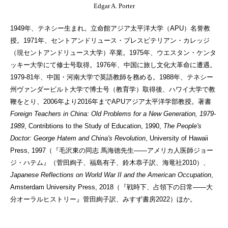
Edgar A. Porter
1949年、テネシー生まれ。立命館アジア太平洋大学（APU）名誉教
授。1971年、セントアンドリュース・プレスビテリアン・カレッジ
（現セントアンドリュース大学）卒業。1975年、ウエスタン・ケンタ
ッキー大学にて修士号取得。1976年、中国に旅し文化大革命に遭遇。
1979-81年、中国・河南大学で英語教師を務める。1988年、テネシー
州ヴァンダービルト大学で博士号（教育学）取得後、ハワイ大学で教
鞭をとり、2006年より2016年までAPUアジア太平洋学部教授。著書
Foreign Teachers in China: Old Problems for a New Generation, 1979-
1989
, Contribtions to the Study of Education, 1990,
The People's
Doctor: George Hatem and China's Revolution
, University of Hawaii
Press, 1997（『毛沢東の同志 馬海徳先生――アメリカ人医師ジョー
ジ・ハテム』（菅田絢子、福島有子、鈴木恭子訳、海竜社2010）、
Japanese Reflections on World War II and the American Occupation
,
Amsterdam University Press, 2018（『戦時下、占領下の日常――大
分オーラルヒストリー』菅田絢子訳、みすず書房2022）ほか。