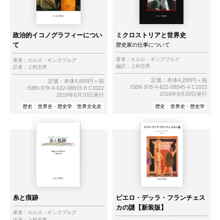
政治的イコノグラフィーについ
ミクロストリアと世界史
て
歴史家の仕事について
著者：
カルロ・ギンズブルグ
著者：
カルロ・ギンズブルグ
編訳：
上村忠男
訳者：
上村忠男
定価：本体4,200円＋税
定価：本体4,800円＋税
ISBN 978-4-622-08545-4 C1022
ISBN 978-4-622-08815-8 C1022
2016年9月20日発行
2019年6月10日発行
歴史
世界史・歴史学
世界文化史
歴史
世界史・歴史学
糸と痕跡
ピエロ・デッラ・フランチェス
カの謎【新装版】
著者：
カルロ・ギンズブルグ
訳者：
上村忠男