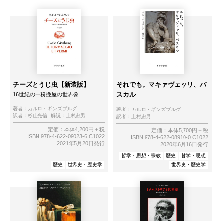
チーズとうじ虫【新装版】
それでも。マキァヴェッリ、パ
スカル
16世紀の一粉挽屋の世界像
著者：
カルロ・ギンズブルグ
著者：
カルロ・ギンズブルグ
訳者：
杉山光信
解説：
上村忠男
訳者：
上村忠男
定価：本体4,200円＋税
定価：本体5,700円＋税
ISBN 978-4-622-09023-6 C1022
ISBN 978-4-622-08910-0 C1022
2021年5月20日発行
2020年6月16日発行
哲学・思想・宗教
歴史
哲学・思想
歴史
世界史・歴史学
世界史・歴史学