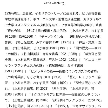
Carlo Ginzburg
1939-2026。歴史家。イタリアのトリーノに生まれる。ピサ高等師範
学校専修課程修了。ボローニャ大学・近世史講座教授、カリフォルニ
ア大学ロスアンジェルス校教授を経て、ピサ高等師範学校教授。著書
『夜の合戦――16-17世紀の魔術と農耕信仰』（上村忠男訳、みすず書
房 1986［原著1966］）『チーズとうじ虫――16世紀の一粉挽屋の世
界像』（杉山光信訳、みすず書房 1984［1976］）『神話・寓意・徴
候』（竹山博英訳、せりか書房 1988［1986］）『闇の歴史――サバ
トの解読』（竹山博英訳、せりか書房 1992［1989］）『裁判官と歴
史家』（上村忠男・堤康徳訳、平凡社 1992［1991］）『ピエロ・デ
ッラ・フランチェスカの謎』（森尾総夫訳、みすず書房
1998［1994］）『ピノッキオの眼――距離についての九つの省察』
（竹山博英訳、せりか書房 2001［1998］）『歴史・レトリック・論
証』（上村忠男訳、みすず書房 2001［1999］）『歴史を逆なでに読
む』（上村忠男編訳、同 2003）『糸と痕跡』（上村忠男訳、同
2008［2006］）『ミクロストリアと世界史――歴史家の仕事につい
て』（上村忠男編訳、同 2016）『政治的イコノグラフィーについて』
（上村忠男訳、同 2019［2015］）『それでも。マキァヴェッリ、パ