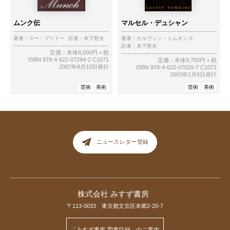
ムンク伝
マルセル・デュシャン
著者：
スー・プリドー
訳者：
木下哲夫
著者：
カルヴィン・トムキンズ
訳者：
木下哲夫
定価：本体8,000円＋税
ISBN 978-4-622-07294-2 C1071
定価：本体9,700円＋税
2007年8月10日発行
ISBN 978-4-622-07020-7 C1071
2003年1月6日発行
芸術
美術
芸術
美術
ニュースレター登録
株式会社 みすず書房
〒113-0033 東京都文京区本郷2-20-7
「みすず書房 図書目録」のご案内