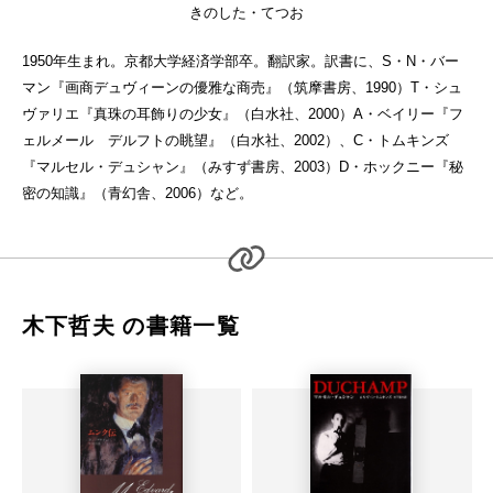
きのした・てつお
1950年生まれ。京都大学経済学部卒。翻訳家。訳書に、S・N・バー
マン『画商デュヴィーンの優雅な商売』（筑摩書房、1990）T・シュ
ヴァリエ『真珠の耳飾りの少女』（白水社、2000）A・ベイリー『フ
ェルメール デルフトの眺望』（白水社、2002）、C・トムキンズ
『マルセル・デュシャン』（みすず書房、2003）D・ホックニー『秘
密の知識』（青幻舎、2006）など。
木下哲夫 の書籍一覧