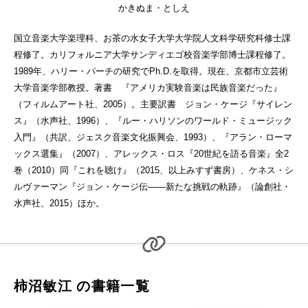
かきぬま・としえ
国立音楽大学楽理科、お茶の水女子大学大学院人文科学研究科修士課
程修了。カリフォルニア大学サンディエゴ校音楽学部博士課程修了。
1989年、ハリー・パーチの研究でPh.D.を取得。現在、京都市立芸術
大学音楽学部教授。著書 『アメリカ実験音楽は民族音楽だった』
（フィルムアート社、2005）。主要訳書 ジョン・ケージ『サイレン
ス』（水声社、1996）、『ルー・ハリソンのワールド・ミュージック
入門』（共訳、ジェスク音楽文化振興会、1993）、『アラン・ローマ
ックス選集』（2007）、アレックス・ロス『20世紀を語る音楽』全2
巻（2010）同『これを聴け』（2015、以上みすず書房）、ケネス・シ
ルヴァーマン『ジョン・ケージ伝——新たな挑戦の軌跡』（論創社・
水声社、2015）ほか。
柿沼敏江 の書籍一覧