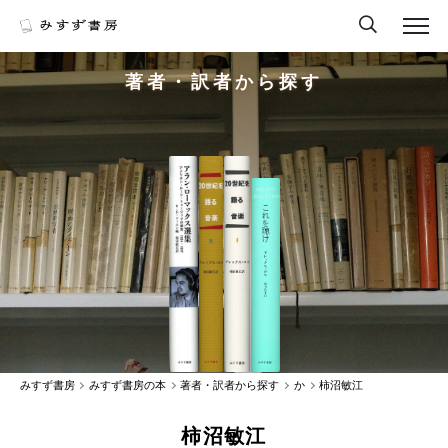
著者・訳者から探す
みすず書房
みすず書房の本
著者・訳者から探す
か
柿沼敏江
柿沼敏江