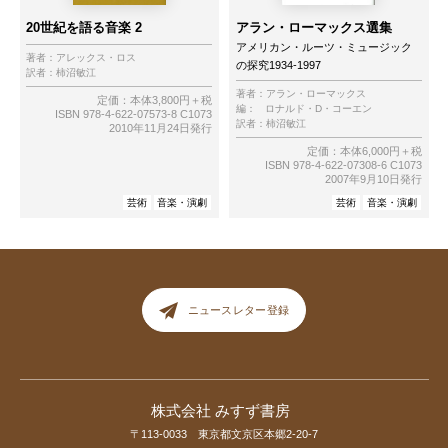
20世紀を語る音楽 2
アラン・ローマックス選集
アメリカン・ルーツ・ミュージック
著者：
アレックス・ロス
の探究1934-1997
訳者：
柿沼敏江
著者：
アラン・ローマックス
定価：本体3,800円＋税
編：
ロナルド・D・コーエン
ISBN 978-4-622-07573-8 C1073
訳者：
柿沼敏江
2010年11月24日発行
定価：本体6,000円＋税
ISBN 978-4-622-07308-6 C1073
2007年9月10日発行
芸術
音楽・演劇
芸術
音楽・演劇
ニュースレター登録
株式会社 みすず書房
〒113-0033 東京都文京区本郷2-20-7