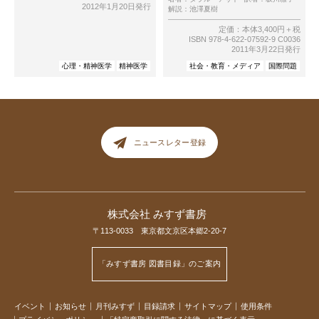
2012年1月20日発行
解説：
池澤夏樹
定価：本体3,400円＋税
ISBN 978-4-622-07592-9 C0036
2011年3月22日発行
心理・精神医学
精神医学
社会・教育・メディア
国際問題
ニュースレター登録
株式会社 みすず書房
〒113-0033 東京都文京区本郷2-20-7
「みすず書房 図書目録」のご案内
イベント
お知らせ
月刊みすず
目録請求
サイトマップ
使用条件