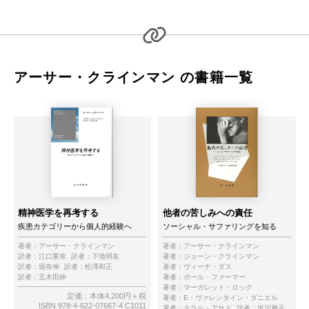
アーサー・クラインマン の書籍一覧
精神医学を再考する
他者の苦しみへの責任
疾患カテゴリーから個人的経験へ
ソーシャル・サファリングを知る
著者：
アーサー・クラインマン
著者：
アーサー・クラインマン
訳者：
江口重幸
訳者：
下地明友
著者：
ジョーン・クラインマン
訳者：
堀有伸
訳者：
松澤和正
著者：
ヴィーナ・ダス
訳者：
五木田紳
著者：
ポール・ファーマー
著者：
マーガレット・ロック
定価：本体4,200円＋税
著者：
E・ヴァレンタイン・ダニエル
ISBN 978-4-622-07667-4 C1011
著者：
タラル・アサド
訳者：
坂川雅子