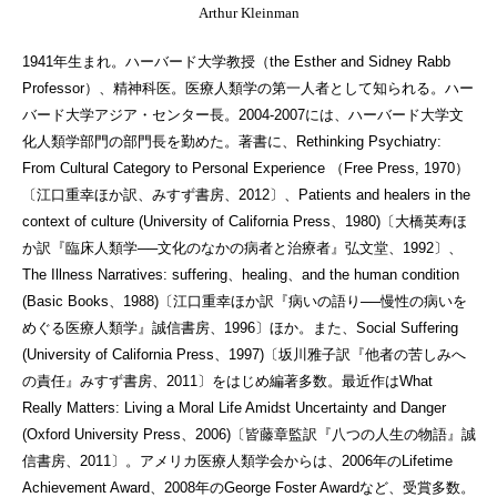
Arthur Kleinman
1941年生まれ。ハーバード大学教授（the Esther and Sidney Rabb
Professor）、精神科医。医療人類学の第一人者として知られる。ハー
バード大学アジア・センター長。2004-2007には、ハーバード大学文
化人類学部門の部門長を勤めた。著書に、Rethinking Psychiatry:
From Cultural Category to Personal Experience （Free Press, 1970）
〔江口重幸ほか訳、みすず書房、2012〕、Patients and healers in the
context of culture (University of California Press、1980)〔大橋英寿ほ
か訳『臨床人類学──文化のなかの病者と治療者』弘文堂、1992〕、
The Illness Narratives: suffering、healing、and the human condition
(Basic Books、1988)〔江口重幸ほか訳『病いの語り──慢性の病いを
めぐる医療人類学』誠信書房、1996〕ほか。また、Social Suffering
(University of California Press、1997)〔坂川雅子訳『他者の苦しみへ
の責任』みすず書房、2011〕をはじめ編著多数。最近作はWhat
Really Matters: Living a Moral Life Amidst Uncertainty and Danger
(Oxford University Press、2006)〔皆藤章監訳『八つの人生の物語』誠
信書房、2011〕。アメリカ医療人類学会からは、2006年のLifetime
Achievement Award、2008年のGeorge Foster Awardなど、受賞多数。