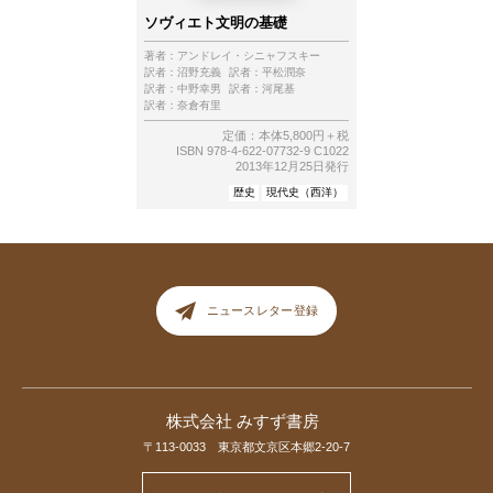
ソヴィエト文明の基礎
著者：
アンドレイ・シニャフスキー
訳者：
沼野充義
訳者：
平松潤奈
訳者：
中野幸男
訳者：
河尾基
訳者：
奈倉有里
定価：本体5,800円＋税
ISBN 978-4-622-07732-9 C1022
2013年12月25日発行
歴史
現代史（西洋）
ニュースレター登録
株式会社 みすず書房
〒113-0033 東京都文京区本郷2-20-7