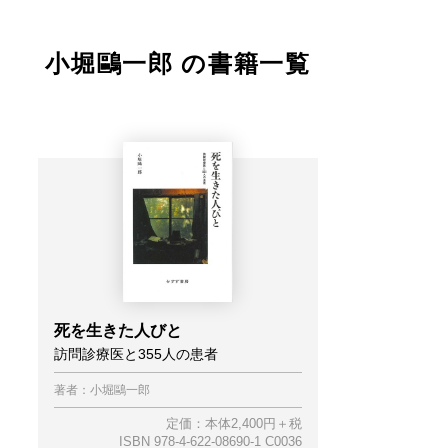
小堀鷗一郎 の書籍一覧
死を生きた人びと
訪問診療医と355人の患者
著者：
小堀鷗一郎
定価：本体2,400円＋税
ISBN 978-4-622-08690-1 C0036