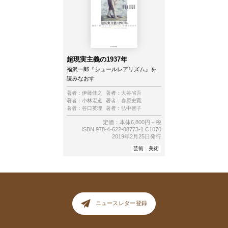
超現実主義の1937年
福沢一郎『シュールレアリズム』を
読みなおす
著者：
伊藤佳之
著者：
大谷省吾
著者：
小林宏道
著者：
春原史寛
著者：
谷口英理
著者：
弘中智子
定価：本体6,800円＋税
ISBN 978-4-622-08773-1 C1070
2019年2月25日発行
芸術
美術
ニュースレター登録