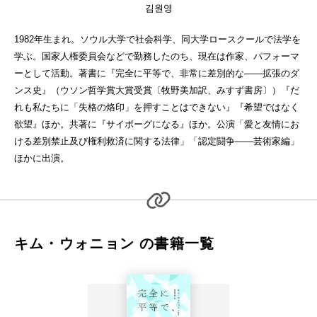
김원영
1982年生まれ。ソウル大学で社会科学、同大学ロースクールで法学を
学ぶ。国家人権委員会などで勤務したのち、現在は作家、パフォーマ
ーとして活動。著書に『完全に平等で、非常に差別的な――拡張のダ
ンス史』（ウソン哲学賞大賞受賞〔牧野美加訳、みすず書房〕）『だ
れも私たちに「失格の烙印」を押すことはできない』『希望ではなく
欲望』ほか。共著に『サイボーグになる』ほか。公演「愛と友情にお
ける差別禁止及び権利救済に関する法律」「認定闘争――芸術家編」
ほかに出演。
キム・ウォニョン の書籍一覧