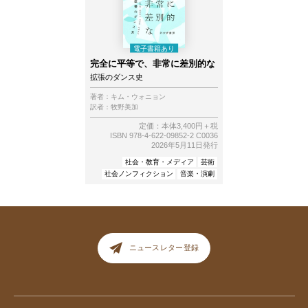
完全に平等で、非常に差別的な
拡張のダンス史
著者：
キム・ウォニョン
訳者：
牧野美加
定価：本体3,400円＋税
ISBN 978-4-622-09852-2 C0036
2026年5月11日発行
社会・教育・メディア
芸術
社会ノンフィクション
音楽・演劇
ニュースレター登録