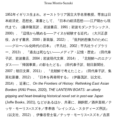
Tessa Morris-Suzuki
1951年イギリス生まれ。オーストラリア国立大学名誉教授。専攻は日
本経済史、思想史。著書として、『日本の経済思想——江戸期から現
代まで』（藤井隆至訳 、岩波書店、1991；岩波モダンクラシックス、
2000）、『辺境から眺める――アイヌが経験する近代』（大川正彦
役、みすず書房、2000；新装版、2022）、『批判的想像力のために
――グローバル化時代の日本』（平凡社、2002；平凡社ライブラリ
ー、2013）、『過去は死なない――メディア・記憶・歴史』（田代泰
子訳、岩波書店、2004；岩波現代文庫、2014）、『北朝鮮へのエクソ
ダス――「帰国事業」の影をたどる』（田代泰子訳、朝日新聞社、
2007；朝日文庫、2011）、『北朝鮮で考えたこと』（田代泰子訳、集
英社新書、2012）、『日本を再発明する』（伊藤茂訳、以文社、
2014）、近著に、
On the Frontiers of History: Rethinking East Asian
Borders
(ANU Press, 2020),
THE LANTERN BOATS: an utterly
gripping and heart-breaking historical novel set in post-war Japan
(Joffe Books, 2021), などがあるほか、共著に、鵜飼哲／酒井直樹／テ
ッサ・モーリス=スズキ／李孝徳『レイシズム・スタディーズ序説』
（以文社、2012）、伊豫谷登士翁／テッサ・モーリス=スズキ／吉原