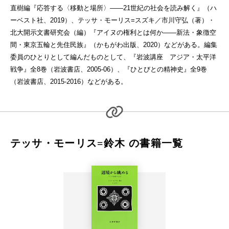
直樹編『応答する〈移動と場所〉――21世紀の社会を読み解く』（ハ
ーベスト社、2019）、テッサ・モーリス=スズキ／市川守弘（著）・
北大開示文書研究会（編）『アイヌの権利とは何か――新法・象徴空
間・東京五輪と先住民族』（かもがわ出版、2020）などがある。編集
委員のひとりとして編んだものとして、『岩波講座 アジア・太平洋
戦争』全8巻（岩波書店、2005-06）、『ひとびとの精神史』全9巻
（岩波書店、2015-2016）などがある。
テッサ・モーリス=鈴木 の書籍一覧