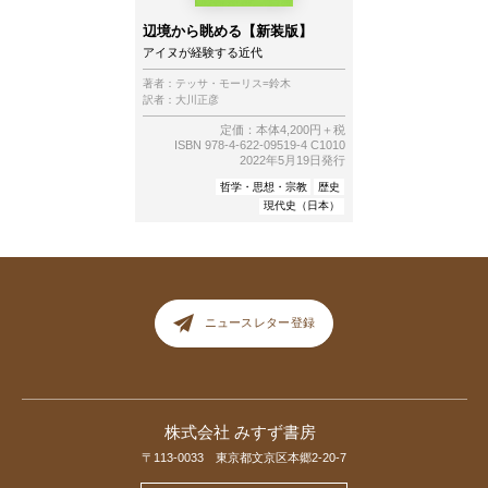
辺境から眺める【新装版】
アイヌが経験する近代
著者：
テッサ・モーリス=鈴木
訳者：
大川正彦
定価：本体4,200円＋税
ISBN 978-4-622-09519-4 C1010
2022年5月19日発行
哲学・思想・宗教
歴史
現代史（日本）
ニュースレター登録
株式会社 みすず書房
〒113-0033 東京都文京区本郷2-20-7