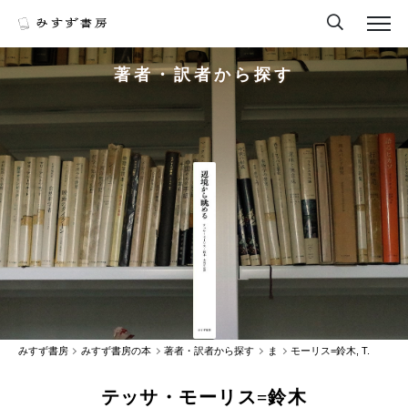
著者・訳者から探す
みすず書房
みすず書房の本
著者・訳者から探す
ま
モーリス=鈴木, T.
テッサ・モーリス=鈴木