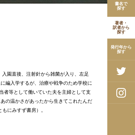
書名で
探す
著者・
訳者から
探す
発行年から
探す
入園。入園直後、注射針から雑菌が入り、左足
生に編入学するが、治療や戦争のため学校に
担当者等として働いていた夫を主婦として支
「あの温かさがあったから生きてこれたんだ
、ともにみすず書房）。