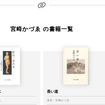
宮﨑かづゑ の書籍一覧
木
長い道
ゑ
著者：
宮﨑かづゑ