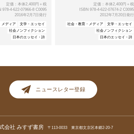
定価：本体2,400円＋税
定価：本体2,400円＋税
 978-4-622-07966-8 C0095
ISBN 978-4-622-07674-2 C0095
2016年2月7日発行
2012年7月20日発行
・メディア
文学・エッセイ
社会・教育・メディア
文学・エッセイ
社会ノンフィクション
社会ノンフィクション
日本のエッセイ・詩
日本のエッセイ・詩
ニュースレター登録
式会社 みすず書房
〒113-0033 東京都文京区本郷2-20-7