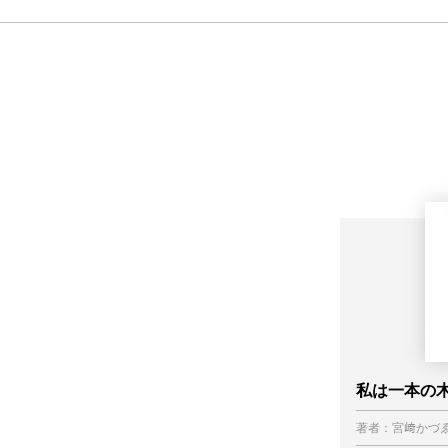
私は一本の
著者：
宮﨑かづ