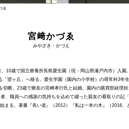
づゑ
宮﨑かづゑ
みやざき・かづえ
12月末、10歳で国立療養所長島愛生園（現・岡山県瀬戸内市）
がある「望ヶ丘」へ移る。愛生学園（園内の小学校）の尋常科3年
足を切断。23歳で療友の宮﨑孝行氏と結婚。園内の購買部経理
療者、職員への感謝の気持ちを込めて綴った親友の看取りの記
まる。著書『長い道』（2012）『私は一本の木』（2016