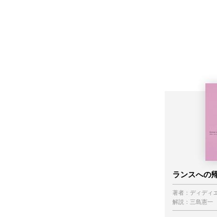
ランスへの
著者：
ディディ
解説：
三島憲一