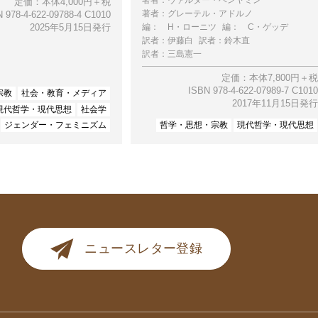
定価：本体4,000円＋税
著者：
グレーテル・アドルノ
 978-4-622-09788-4 C1010
編：
H・ローニツ
編：
C・ゲッデ
2025年5月15日発行
訳者：
伊藤白
訳者：
鈴木直
訳者：
三島憲一
定価：本体7,800円＋税
ISBN 978-4-622-07989-7 C1010
宗教
社会・教育・メディア
2017年11月15日発行
現代哲学・現代思想
社会学
ジェンダー・フェミニズム
哲学・思想・宗教
現代哲学・現代思想
ニュースレター登録