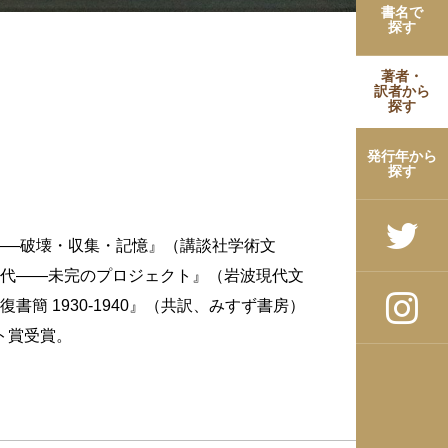
書名で
探す
著者・
訳者から
探す
発行年から
探す
——破壊・収集・記憶』（講談社学術文
代——未完のプロジェクト』（岩波現代文
 1930-1940』（共訳、みすず書房）
ト賞受賞。