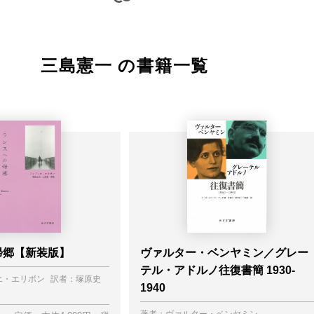
三島憲一 の書籍一覧
帰郷【新装版】
ヴァルター・ベンヤミン／グレー
テル・アドルノ往復書簡 1930-
エ・エリボン
訳者：
塚原史
1940
著者：
ヴァルター・ベンヤミン