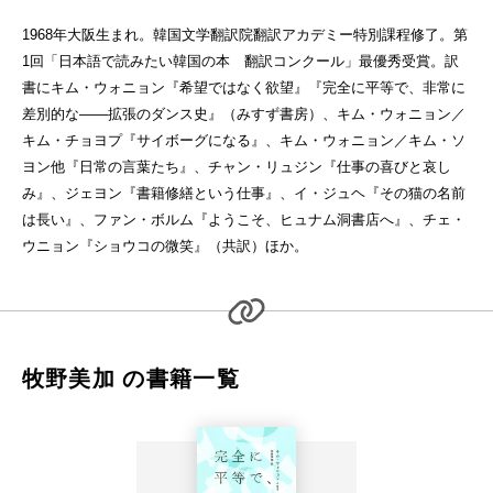
1968年大阪生まれ。韓国文学翻訳院翻訳アカデミー特別課程修了。第
1回「日本語で読みたい韓国の本 翻訳コンクール」最優秀受賞。訳
書にキム・ウォニョン『希望ではなく欲望』『完全に平等で、非常に
差別的な――拡張のダンス史』（みすず書房）、キム・ウォニョン／
キム・チョヨプ『サイボーグになる』、キム・ウォニョン／キム・ソ
ヨン他『日常の言葉たち』、チャン・リュジン『仕事の喜びと哀し
み』、ジェヨン『書籍修繕という仕事』、イ・ジュヘ『その猫の名前
は長い』、ファン・ボルム『ようこそ、ヒュナム洞書店へ』、チェ・
ウニョン『ショウコの微笑』（共訳）ほか。
牧野美加 の書籍一覧