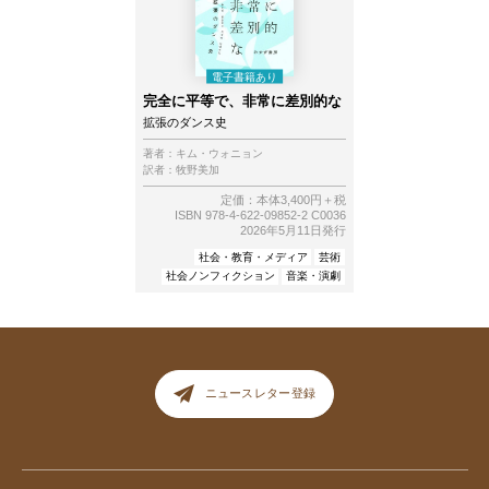
完全に平等で、非常に差別的な
拡張のダンス史
著者：
キム・ウォニョン
訳者：
牧野美加
定価：本体3,400円＋税
ISBN 978-4-622-09852-2 C0036
2026年5月11日発行
社会・教育・メディア
芸術
社会ノンフィクション
音楽・演劇
ニュースレター登録