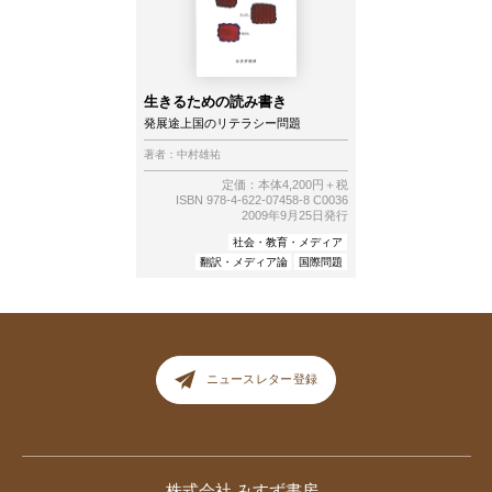
生きるための読み書き
発展途上国のリテラシー問題
著者：
中村雄祐
定価：本体4,200円＋税
ISBN 978-4-622-07458-8 C0036
2009年9月25日発行
社会・教育・メディア
翻訳・メディア論
国際問題
ニュースレター登録
株式会社 みすず書房