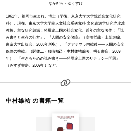
なかむら・ゆうすけ
1961年、福岡市生まれ。博士（学術、東京大学大学院総合文化研究
科）。現在、東京大学大学院人文社会系研究科 文化資源学研究専攻准
教授。主な研究領域：発展途上国の社会変化。近年の主な著作：「読
み書きと生存の行方」、『人間の安全保障』（高橋哲哉・山影進編、
東京大学出版会、2008年所収）、『グアテマラ内戦後——人間の安全
保障の挑戦』（関雄二・狐崎知己・中村雄祐編著、明石書店、2009
年）、『生きるための読み書き——発展途上国のリテラシー問題』
（みすず書房、2009年）など。
中村雄祐 の書籍一覧