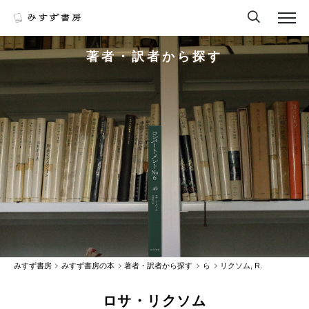
著者・訳者から探す
みすず書房
みすず書房の本
著者・訳者から探す
ら
リクソム, R.
ロサ・リクソム