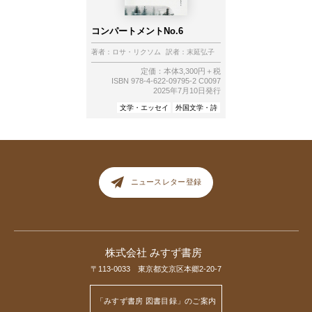
コンパートメントNo.6
著者：
ロサ・リクソム
訳者：
末延弘子
定価：本体3,300円＋税
ISBN 978-4-622-09795-2 C0097
2025年7月10日発行
文学・エッセイ
外国文学・詩
ニュースレター登録
株式会社 みすず書房
〒113-0033 東京都文京区本郷2-20-7
「みすず書房 図書目録」のご案内