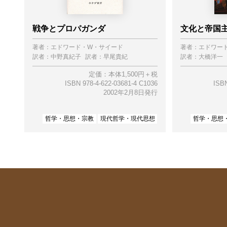
戦争とプロパガンダ
文化と帝国主
著者：
エドワード・W・サイード
著者：
エドワー
訳者：
中野真紀子
訳者：
早尾貴紀
訳者：
大橋洋一
定価：本体1,500円＋税
ISBN 978-4-622-03681-4 C1036
ISBN
2002年2月8日発行
哲学・思想・宗教
現代哲学・現代思想
哲学・思想