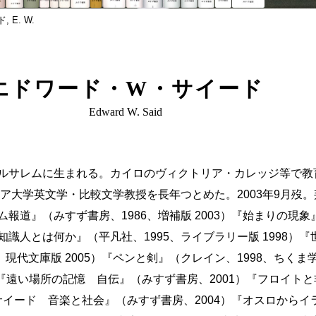
 E. W.
エドワード・W・サイード
Edward W. Said
統治下のエルサレムに生まれる。カイロのヴィクトリア・カレッジ等
ア大学英文学・比較文学教授を長年つとめた。2003年9月歿
ラム報道』（みすず書房、1986、増補版 2003）『始まりの現
）『知識人とは何か』（平凡社、1995、ライブラリー版 1998
、現代文庫版 2005）『ペンと剣』（クレイン、1998、ちくま
25）『遠い場所の記憶 自伝』（みすず書房、2001）『フロイト
サイード 音楽と社会』（みすず書房、2004）『オスロからイ