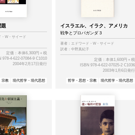
問題
イスラエル、イラク、アメリカ
戦争とプロパガンダ 3
ド・W・サイード
著者：
エドワード・W・サイード
訳者：
中野真紀子
定価：本体6,300円＋税
 978-4-622-07084-9 C1010
定価：本体1,600円＋税
2004年2月17日発行
ISBN 978-4-622-07025-2 C1036
2003年1月6日発行
・宗教
現代哲学・現代思想
哲学・思想・宗教
現代哲学・現代思想