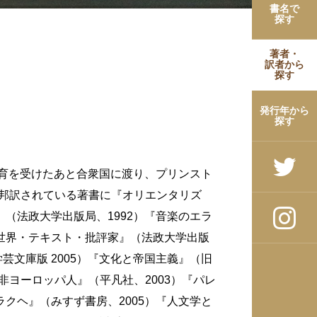
書名で
探す
著者・
訳者から
探す
発行年から
探す
で教育を受けたあと合衆国に渡り、プリンスト
。邦訳されている著書に『オリエンタリズ
象』（法政大学出版局、1992）『音楽のエラ
）『世界・テキスト・批評家』（法政大学出版
学芸文庫版 2005）『文化と帝国主義』（旧
と非ヨーロッパ人』（平凡社、2003）『パレ
ラクヘ』（みすず書房、2005）『人文学と