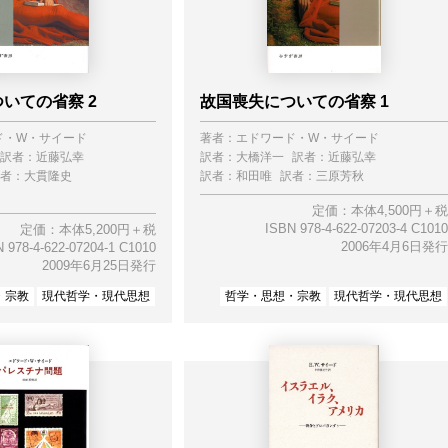
いての省察 2
故国喪失についての省察 1
ド・W・サイード
著者：
エドワード・W・サイード
訳者：
近藤弘幸
訳者：
大橋洋一
訳者：
近藤弘幸
者：
大貫隆史
訳者：
和田唯
訳者：
三原芳秋
定価：本体4,500円＋税
ISBN 978-4-622-07203-4 C1010
定価：本体5,200円＋税
2006年4月6日発行
 978-4-622-07204-1 C1010
2009年6月25日発行
・宗教
現代哲学・現代思想
哲学・思想・宗教
現代哲学・現代思想