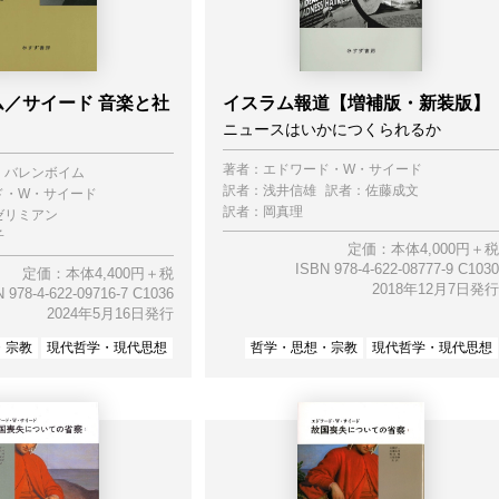
／サイード 音楽と社
イスラム報道【増補版・新装版】
ニュースはいかにつくられるか
】
著者：
エドワード・W・サイード
・バレンボイム
訳者：
浅井信雄
訳者：
佐藤成文
ド・W・サイード
訳者：
岡真理
ゼリミアン
子
定価：本体4,000円＋税
ISBN 978-4-622-08777-9 C1030
定価：本体4,400円＋税
2018年12月7日発行
 978-4-622-09716-7 C1036
2024年5月16日発行
・宗教
現代哲学・現代思想
哲学・思想・宗教
現代哲学・現代思想