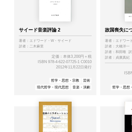
サイード音楽評論 2
故国喪失につ
著者：
エドワード・W・サイード
著者：
エドワー
訳者：
二木麻里
訳者：
大橋洋一
訳者：
和田唯
訳
定価：本体3,200円＋税
訳者：
貞廣真紀
ISBN 978-4-622-07725-1 C0010
2012年11月22日発行
ISBN
哲学・思想・宗教
芸術
現代哲学・現代思想
音楽・演劇
哲学・思想