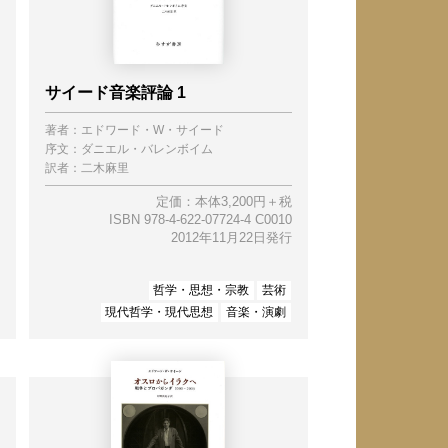
サイード音楽評論 1
著者：
エドワード・W・サイード
序文：
ダニエル・バレンボイム
訳者：
二木麻里
定価：本体3,200円＋税
ISBN 978-4-622-07724-4 C0010
2012年11月22日発行
哲学・思想・宗教
芸術
現代哲学・現代思想
音楽・演劇