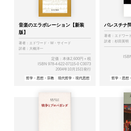
音楽のエラボレーション【新装
パレスチナ
版】
著者：
エドワー
訳者：
杉田英明
著者：
エドワード・W・サイード
訳者：
大橋洋一
ISBN
定価：本体2,600円＋税
ISBN 978-4-622-07115-0 C0073
2004年10月15日発行
哲学・思想・宗教
現代哲学・現代思想
哲学・思想