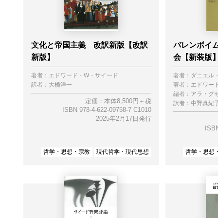
文化と帝国主義 改訳新版【改訳
バレンボイム
新版】
会【新装版
著者：
エドワード・W・サイード
著者：
ダニエル
訳者：
大橋洋一
著者：
エドワー
編者：
アラ・グ
定価：本体8,500円＋税
訳者：
中野真紀
ISBN 978-4-622-09758-7 C1010
2025年2月17日発行
ISBN
哲学・思想・宗教
現代哲学・現代思想
哲学・思想