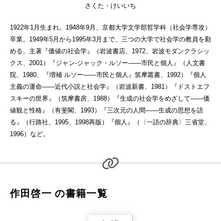
さくた・けいいち
1922年1月生まれ。1948年9月、京都大学文学部哲学科（社会学専攻）
卒業。1949年5月から1995年3月まで、三つの大学で社会学の教員を勤
める。主著『価値の社会学』（岩波書店、1972、岩波モダンクラシッ
クス、2001）『ジャン‐ジャック・ルソー——市民と個人』（人文書
院、1980、『増補 ルソー——市民と個人』筑摩叢書、1992）『個人
主義の運命——近代小説と社会学』（岩波新書、1981）『ドストエフ
スキーの世界』（筑摩書房、1988）『生成の社会学をめざして——価
値観と性格』（有斐閣、1993）『三次元の人間——生成の思想を語
る』（行路社、1995、1998再版）『個人』（〈一語の辞典〉三省堂、
1996）など。
作田啓一 の書籍一覧