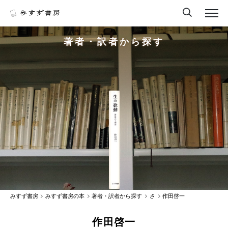
著者・訳者から探す
みすず書房
みすず書房の本
著者・訳者から探す
さ
作田啓一
作田啓一