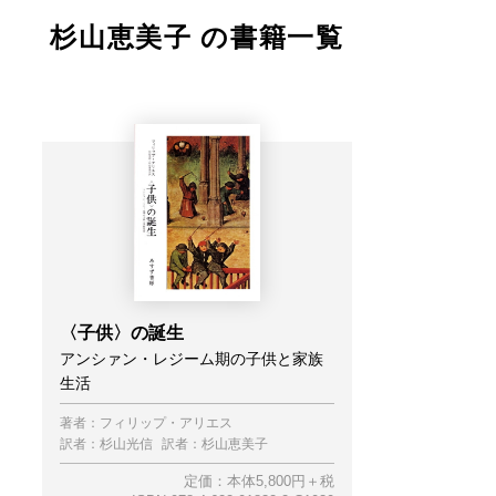
杉山恵美子 の書籍一覧
〈子供〉の誕生
アンシァン・レジーム期の子供と家族
生活
著者：
フィリップ・アリエス
訳者：
杉山光信
訳者：
杉山恵美子
定価：本体5,800円＋税