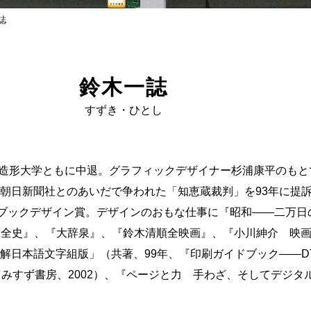
誌
鈴木一誌
すずき・ひとし
東京造形大学ともに中退。グラフィックデザイナー杉浦康平のもと
朝日新聞社とのあいだで争われた「知恵蔵裁判」を93年に提訴
デザイン賞。デザインのおもな仕事に『昭和——二万日の全記録』、『J
ック世界全史』、『大辞泉』、『鈴木清順全映画』、『小川紳介 
解日本語文字組版」（共著、99年、『印刷ガイドブック——D
みすず書房、2002）、『ページと力 手わざ、そしてデジタル