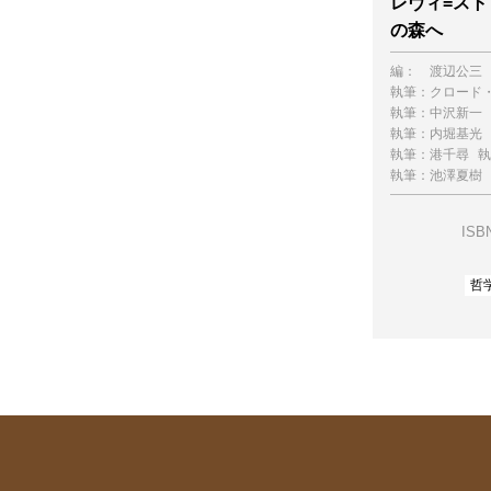
レヴィ=ス
の森へ
編：
渡辺公三
執筆：
クロード
執筆：
中沢新一
執筆：
内堀基光
執筆：
港千尋
執
執筆：
池澤夏樹
ISBN
哲