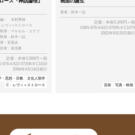
トロース『神話論理』
画面の誕生
著者：
鈴木一誌
編：
木村秀雄
定価：本体3,200円＋税
・レヴィ=ストロース
ISBN 978-4-622-07005-4 C1074
執筆：
マルセル・エナフ
2002年9月20日発行
執筆：
鈴木一誌
筆：
安冨歩
訳者：
泉克典
定価：本体3,000円＋税
 978-4-622-07208-9 C1010
2006年4月14日発行
学・思想・宗教
文化人類学
C・レヴィ＝ストロース
芸術
写真・映画