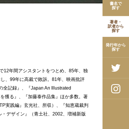
書名で
探す
著者・
訳者から
探す
発行年から
探す
で12年間アシスタントをつとめ、85年、独
し、99年に高裁で敗訴。81年、映画批評
apan An Illustrated
映画を獲る』、『加藤泰作品集』ほか多数。著
TP実践編』玄光社、所収）、『知恵蔵裁判
・デザイン』（青土社、2002、増補新版