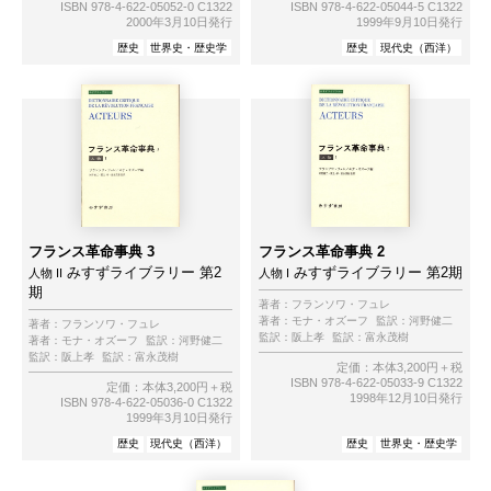
ISBN 978-4-622-05052-0 C1322
ISBN 978-4-622-05044-5 C1322
2000年3月10日発行
1999年9月10日発行
歴史
世界史・歴史学
歴史
現代史（西洋）
フランス革命事典 3
フランス革命事典 2
みすずライブラリー 第2
みすずライブラリー 第2期
人物 II
人物 I
期
著者：
フランソワ・フュレ
著者：
モナ・オズーフ
監訳：
河野健二
著者：
フランソワ・フュレ
監訳：
阪上孝
監訳：
富永茂樹
著者：
モナ・オズーフ
監訳：
河野健二
監訳：
阪上孝
監訳：
富永茂樹
定価：本体3,200円＋税
ISBN 978-4-622-05033-9 C1322
定価：本体3,200円＋税
1998年12月10日発行
ISBN 978-4-622-05036-0 C1322
1999年3月10日発行
歴史
現代史（西洋）
歴史
世界史・歴史学