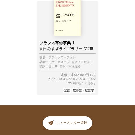
フランス革命事典 1
みすずライブラリー 第2期
事件
著者：
フランソワ・フュレ
著者：
モナ・オズーフ
監訳：
河野健二
監訳：
阪上孝
監訳：
富永茂樹
定価：本体3,600円＋税
ISBN 978-4-622-05025-4 C1322
1998年6月19日発行
歴史
世界史・歴史学
ニュースレター登録