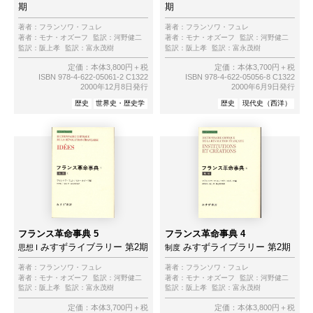
期
期
著者：
フランソワ・フュレ
著者：
フランソワ・フュレ
著者：
モナ・オズーフ
監訳：
河野健二
著者：
モナ・オズーフ
監訳：
河野健二
監訳：
阪上孝
監訳：
富永茂樹
監訳：
阪上孝
監訳：
富永茂樹
定価：本体3,800円＋税
定価：本体3,700円＋税
ISBN 978-4-622-05061-2 C1322
ISBN 978-4-622-05056-8 C1322
2000年12月8日発行
2000年6月9日発行
歴史
世界史・歴史学
歴史
現代史（西洋）
フランス革命事典 5
フランス革命事典 4
みすずライブラリー 第2期
みすずライブラリー 第2期
思想 I
制度
著者：
フランソワ・フュレ
著者：
フランソワ・フュレ
著者：
モナ・オズーフ
監訳：
河野健二
著者：
モナ・オズーフ
監訳：
河野健二
監訳：
阪上孝
監訳：
富永茂樹
監訳：
阪上孝
監訳：
富永茂樹
定価：本体3,700円＋税
定価：本体3,800円＋税