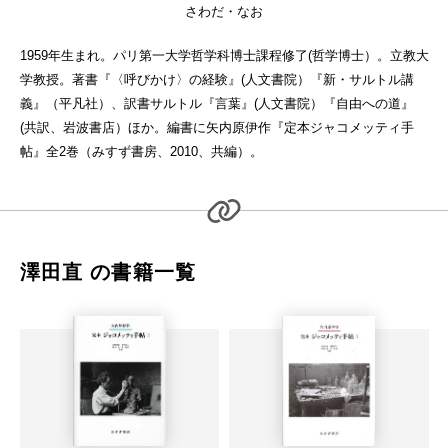
さわだ・なお
1959年生まれ。パリ第一大学哲学科博士課程修了(哲学博士）。立教大
学教授。著書『〈呼びかけ〉の経験』(人文書院）『新・サルトル講
義』（平凡社）、訳書サルトル『言葉』(人文書院）『自由への道』
(共訳、岩波書店）ほか。編書に矢内原伊作『定本ジャコメッティ手
帖』全2巻（みすず書房、2010、共編）。
澤田直 の書籍一覧