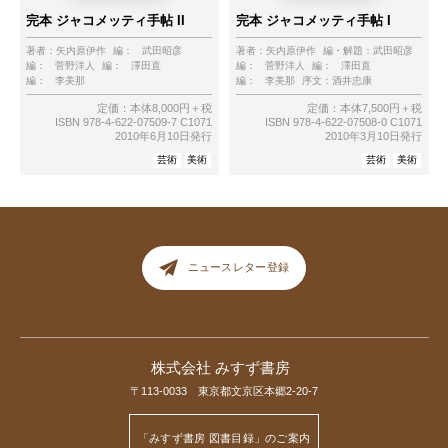
完本 ジャコメッティ手帖 II
完本 ジャコメッティ手帖 I
著者：
矢内原伊作
編：
武田昭彦
著者：
矢内原伊作
編・解題：
武田昭彦
編：
菅野洋人
編：
澤田直
編：
菅野洋人
編：
澤田直
編：
李美那
編：
李美那
序文：
酒井忠康
定価：本体8,000円＋税
定価：本体7,500円＋税
ISBN 978-4-622-07509-7 C1071
ISBN 978-4-622-07508-0 C1071
2010年6月10日発行
2010年3月10日発行
芸術
美術
芸術
美術
ニュースレター登録
株式会社 みすず書房
〒113-0033 東京都文京区本郷2-20-7
「みすず書房 図書目録」のご案内