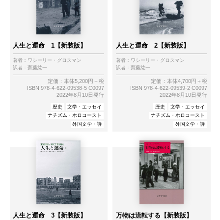
人生と運命 1【新装版】
人生と運命 2【新装版】
著者：
ワシーリー・グロスマン
著者：
ワシーリー・グロスマン
訳者：
齋藤紘一
訳者：
齋藤紘一
定価：本体5,200円＋税
定価：本体4,700円＋税
ISBN 978-4-622-09538-5 C0097
ISBN 978-4-622-09539-2 C0097
2022年8月10日発行
2022年8月10日発行
歴史
文学・エッセイ
歴史
文学・エッセイ
ナチズム・ホロコースト
ナチズム・ホロコースト
外国文学・詩
外国文学・詩
人生と運命 3【新装版】
万物は流転する【新装版】