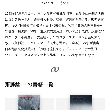
さいとう・こういち
1943年群馬県生まれ。東京大学理学部化学科卒。在学中に米川哲夫氏
にロシア語を学ぶ。通産省入省後、課長・審議官を務める。93年退官
後、ISO（国際標準化機構）日本代表委員、独立行政法人理事長をへ
て現在、翻訳家。99年、通訳案内業免許（ロシア語）取得。訳書にソ
ログープ『小悪魔』（文芸社）、ソコロフ『スターリンと芸術家た
ち』（鳥影社）、グロスマン『人生と運命』（全3巻、みすず書房、
日本翻訳文化賞受賞）『万物は流転する』『システィーナの聖母――
ワシーリー・グロスマン後期作品集』（以上みすず書房）など。
齋藤紘一 の書籍一覧