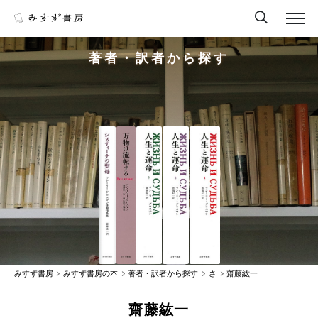
著者・訳者から探す
みすず書房
みすず書房の本
著者・訳者から探す
さ
齋藤紘一
齋藤紘一