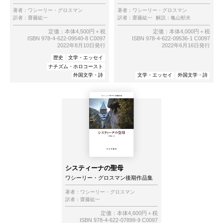
著者：
ワシーリー・グロスマン
著者：
ワシーリー・グロスマン
訳者：
齋藤紘一
訳者：
齋藤紘一
解説：
亀山郁夫
定価：本体4,500円＋税
定価：本体4,000円＋税
ISBN 978-4-622-09540-8 C0097
ISBN 978-4-622-09536-1 C0097
2022年8月10日発行
2022年6月16日発行
歴史
文学・エッセイ
ナチズム・ホロコースト
外国文学・詩
文学・エッセイ
外国文学・詩
システィーナの聖母
ワシーリー・グロスマン後期作品集
著者：
ワシーリー・グロスマン
訳者：
齋藤紘一
定価：本体4,600円＋税
ISBN 978-4-622-07899-9 C0097