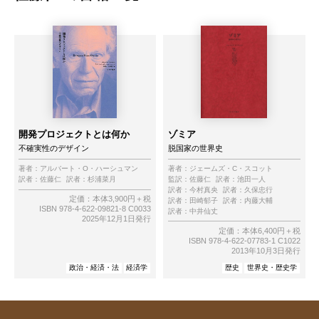
開発プロジェクトとは何か
ゾミア
不確実性のデザイン
脱国家の世界史
著者：
アルバート・O・ハーシュマン
著者：
ジェームズ・C・スコット
訳者：
佐藤仁
訳者：
杉浦菜月
監訳：
佐藤仁
訳者：
池田一人
訳者：
今村真央
訳者：
久保忠行
定価：本体3,900円＋税
訳者：
田崎郁子
訳者：
内藤大輔
ISBN 978-4-622-09821-8 C0033
訳者：
中井仙丈
2025年12月1日発行
定価：本体6,400円＋税
ISBN 978-4-622-07783-1 C1022
2013年10月3日発行
政治・経済・法
経済学
歴史
世界史・歴史学