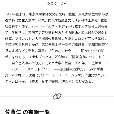
さとう・じん
1968年生まれ。東京大学東洋文化研究所・教授。東京大学教養学部教
養学科（文化人類学）卒業、同大学院総合文化研究科博士課程（国際
社会科学）修了。ハーバード大学ケネディー行政学大学院修士課程修
了。学術博士。東南アジア地域を対象とする開発と環境保全の関係を
研究。プリンストン大学国際公共政策大学院やコロンビア大学気候大
学院で客員教授を歴任。第10回日本学士院学術奨励賞、第28回国際開
発大来賞などを受賞。著書に『争わない社会――「開かれた依存関
係」をつくる』（NHKブックス、2023年）『開発協力のつくられ方
――自立と依存の生態史』（東京大学出版会、2021年）、監訳書にジ
ェームズ・C・スコット『ゾミア――脱国家の世界史』（みすず書
房、2013年）、訳書にアルバート・O・ハーシュマン『開発プロジェ
クトとは何か』（共訳、みすず書房、2025年）などがある。
佐藤仁 の書籍一覧