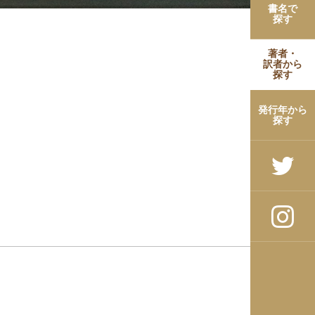
書名で
探す
著者・
訳者から
探す
発行年から
探す