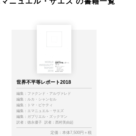
エマニュエル・サエズ の書籍一覧
世界不平等レポート2018
編集：
ファクンド・アルヴァレド
編集：
ルカ・シャンセル
編集：
トマ・ピケティ
編集：
エマニュエル・サエズ
編集：
ガブリエル・ズックマン
訳者：
徳永優子
訳者：
西村美由起
定価：本体7,500円＋税