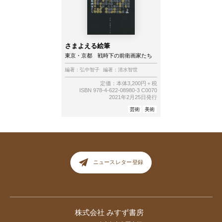
さまよえる絵筆
東京・京都 戦時下の前衛画家たち
編著：
弘中智子
編著：
清水智世
定価：本体3,200円＋税
ISBN 978-4-622-08980-3 C0070
2021年2月25日発行
芸術
美術
ニュースレター登録
株式会社 みすず書房