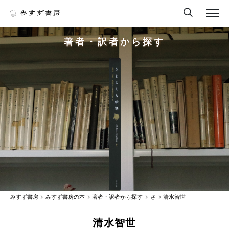
著者・訳者から探す
みすず書房
みすず書房の本
著者・訳者から探す
さ
清水智世
清水智世