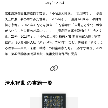
しみず・ともよ
京都府京都文化博物館学芸員。「小牧源太郎展」（2018年）、「伊藤
久三郎展 夢の中でみた世界」（2019年）、「生誕140周年 津田青
楓と京都」（2020年）などを担当。主な論考に「吉井忠と東北 戦争
がもたらした表現の差異について」（豊島区立郷土資料館『生活と文
化』26号、2017年）、「小牧源太郎と稲荷と狐 前衛画家の描く稲荷
信仰」（伏見稲荷大社『朱』64号、2021年）など。共編著『さまよえ
る絵筆――東京・京都 戦時下の前衛画家たち』（みすず書房、2021
年、第32回倫雅美術奨励賞（美術史研究部門）受賞）。
清水智世 の書籍一覧