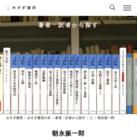
著者・訳者から探す
みすず書房
みすず書房の本
著者・訳者から探す
た
朝永振一郎
朝永振一郎