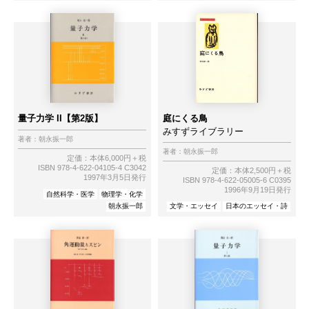
量子力学 II【第2版】
庭にくる鳥
みすずライブラリー
著者：
朝永振一郎
著者：
朝永振一郎
定価：本体6,000円＋税
ISBN 978-4-622-04105-4 C3042
定価：本体2,500円＋税
1997年3月5日発行
ISBN 978-4-622-05005-6 C0395
1996年9月19日発行
自然科学・医学
物理学・化学
朝永振一郎
文学・エッセイ
日本のエッセイ・詩