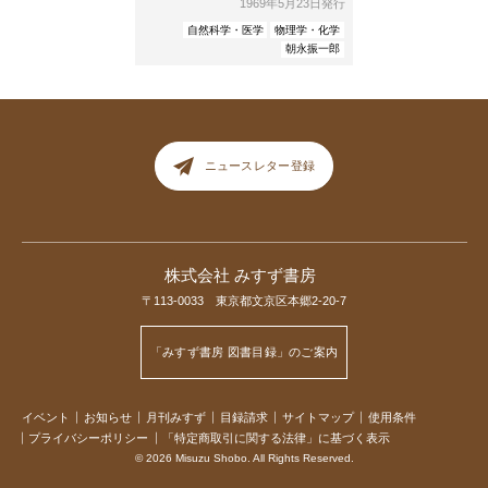
1969年5月23日発行
自然科学・医学
物理学・化学
朝永振一郎
ニュースレター登録
株式会社 みすず書房
〒113-0033 東京都文京区本郷2-20-7
「みすず書房 図書目録」のご案内
イベント
お知らせ
月刊みすず
目録請求
サイトマップ
使用条件
プライバシーポリシー
「特定商取引に関する法律」に基づく表示
© 2026 Misuzu Shobo. All Rights Reserved.