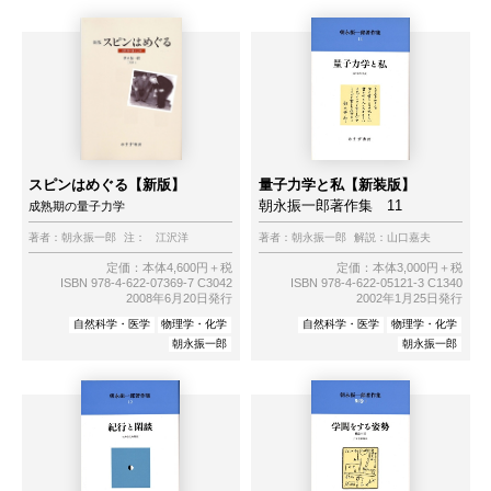
スピンはめぐる【新版】
量子力学と私【新装版】
朝永振一郎著作集 11
成熟期の量子力学
著者：
朝永振一郎
注：
江沢洋
著者：
朝永振一郎
解説：
山口嘉夫
定価：本体4,600円＋税
定価：本体3,000円＋税
ISBN 978-4-622-07369-7 C3042
ISBN 978-4-622-05121-3 C1340
2008年6月20日発行
2002年1月25日発行
自然科学・医学
物理学・化学
自然科学・医学
物理学・化学
朝永振一郎
朝永振一郎