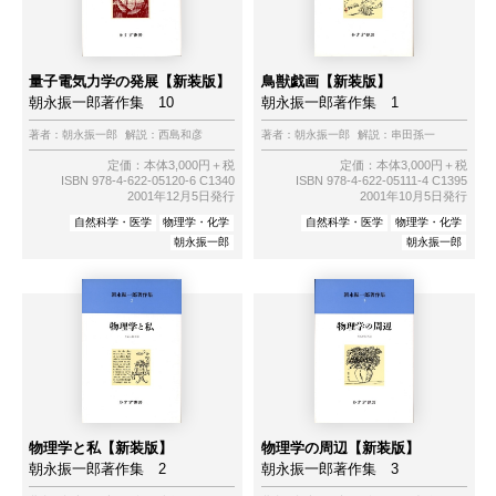
量子電気力学の発展【新装版】
鳥獣戯画【新装版】
朝永振一郎著作集 10
朝永振一郎著作集 1
著者：
朝永振一郎
解説：
西島和彦
著者：
朝永振一郎
解説：
串田孫一
定価：本体3,000円＋税
定価：本体3,000円＋税
ISBN 978-4-622-05120-6 C1340
ISBN 978-4-622-05111-4 C1395
2001年12月5日発行
2001年10月5日発行
自然科学・医学
物理学・化学
自然科学・医学
物理学・化学
朝永振一郎
朝永振一郎
物理学と私【新装版】
物理学の周辺【新装版】
朝永振一郎著作集 2
朝永振一郎著作集 3