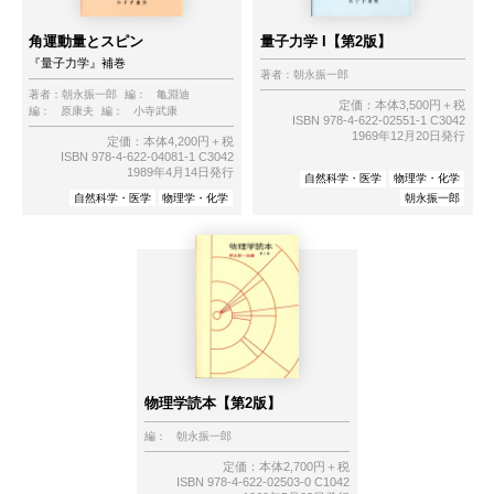
角運動量とスピン
量子力学 I【第2版】
『量子力学』補巻
著者：
朝永振一郎
著者：
朝永振一郎
編：
亀淵迪
定価：本体3,500円＋税
編：
原康夫
編：
小寺武康
ISBN 978-4-622-02551-1 C3042
1969年12月20日発行
定価：本体4,200円＋税
ISBN 978-4-622-04081-1 C3042
1989年4月14日発行
自然科学・医学
物理学・化学
自然科学・医学
物理学・化学
朝永振一郎
物理学読本【第2版】
編：
朝永振一郎
定価：本体2,700円＋税
ISBN 978-4-622-02503-0 C1042