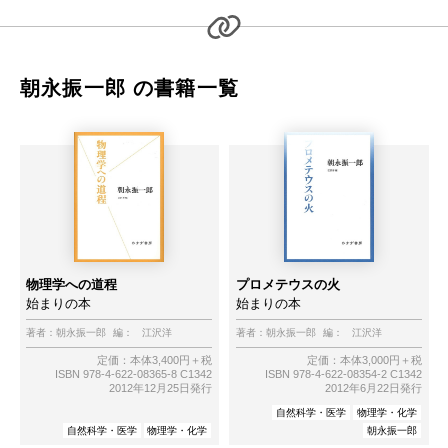
朝永振一郎 の書籍一覧
物理学への道程
プロメテウスの火
始まりの本
始まりの本
著者：
朝永振一郎
編：
江沢洋
著者：
朝永振一郎
編：
江沢洋
定価：本体3,400円＋税
定価：本体3,000円＋税
ISBN 978-4-622-08365-8 C1342
ISBN 978-4-622-08354-2 C1342
2012年12月25日発行
2012年6月22日発行
自然科学・医学
物理学・化学
自然科学・医学
物理学・化学
朝永振一郎