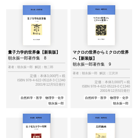
量子力学的世界像【新装版】
マクロの世界からミクロの世界
朝永振一郎著作集 8
へ【新装版】
朝永振一郎著作集 9
著者：
朝永振一郎
解説：
牧二郎
著者：
朝永振一郎
解説：
江沢洋
定価：本体3,000円＋税
ISBN 978-4-622-05118-3 C1340
定価：本体3,000円＋税
2001年12月5日発行
ISBN 978-4-622-05119-0 C1340
2001年12月5日発行
自然科学・医学
物理学・化学
自然科学・医学
物理学・化学
朝永振一郎
朝永振一郎