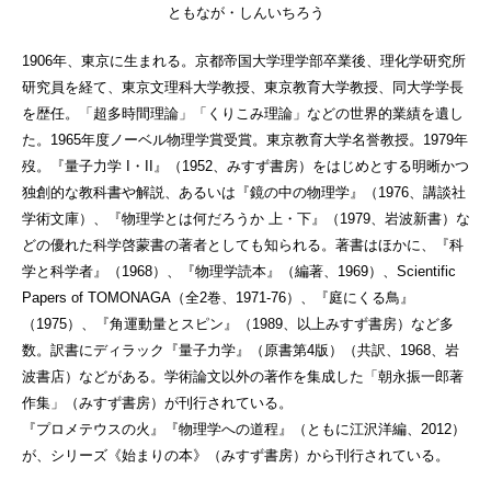
ともなが・しんいちろう
1906年、東京に生まれる。京都帝国大学理学部卒業後、理化学研究所
研究員を経て、東京文理科大学教授、東京教育大学教授、同大学学長
を歴任。「超多時間理論」「くりこみ理論」などの世界的業績を遺し
た。1965年度ノーベル物理学賞受賞。東京教育大学名誉教授。1979年
歿。『量子力学 I・II』（1952、みすず書房）をはじめとする明晰かつ
独創的な教科書や解説、あるいは『鏡の中の物理学』（1976、講談社
学術文庫）、『物理学とは何だろうか 上・下』（1979、岩波新書）な
どの優れた科学啓蒙書の著者としても知られる。著書はほかに、『科
学と科学者』（1968）、『物理学読本』（編著、1969）、Scientific
Papers of TOMONAGA（全2巻、1971-76）、『庭にくる鳥』
（1975）、『角運動量とスピン』（1989、以上みすず書房）など多
数。訳書にディラック『量子力学』（原書第4版）（共訳、1968、岩
波書店）などがある。学術論文以外の著作を集成した「朝永振一郎著
作集」（みすず書房）が刊行されている。
『プロメテウスの火』『物理学への道程』（ともに江沢洋編、2012）
が、シリーズ《始まりの本》（みすず書房）から刊行されている。