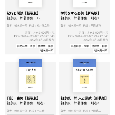
紀行と閑談【新装版】
学問をする姿勢【新装版】
朝永振一郎著作集 12
朝永振一郎著作集 別巻1
著者：
朝永振一郎
解説：
松井巻之助
著者：
朝永振一郎
解説：
戸田盛和
定価：本体3,000円＋税
定価：本体3,000円＋税
ISBN 978-4-622-05122-0 C1340
ISBN 978-4-622-05123-7 C1340
2002年1月25日発行
2002年1月25日発行
自然科学・医学
物理学・化学
自然科学・医学
物理学・化学
朝永振一郎
朝永振一郎
日記・書簡【新装版】
朝永振一郎 人と業績【新装版】
朝永振一郎著作集 別巻2
朝永振一郎著作集 別巻3
著者：
朝永振一郎
解説：
小林稔
著者：
朝永振一郎
解説：
小沼通二