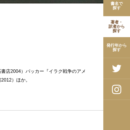
書名で
探す
著者・
訳者から
探す
発行年から
探す
書店2004）パッカー『イラク戦争のアメ
012）ほか。