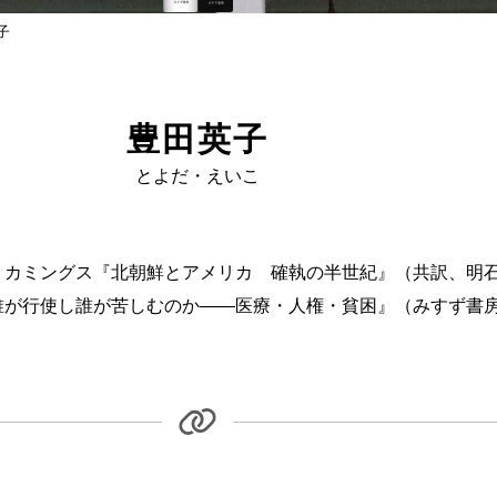
子
豊田英子
とよだ・えいこ
。カミングス『北朝鮮とアメリカ 確執の半世紀』（共訳、明石
誰が行使し誰が苦しむのか——医療・人権・貧困』（みすず書房2