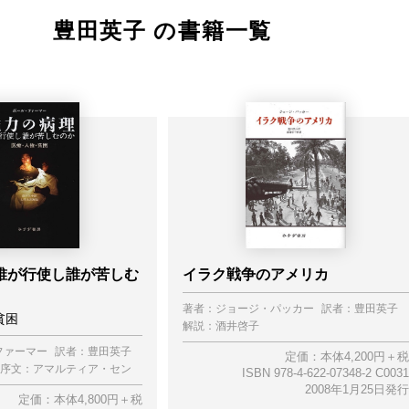
豊田英子 の書籍一覧
誰が行使し誰が苦しむ
イラク戦争のアメリカ
著者：
ジョージ・パッカー
訳者：
豊田英子
貧困
解説：
酒井啓子
ファーマー
訳者：
豊田英子
定価：本体4,200円＋税
序文：
アマルティア・セン
ISBN 978-4-622-07348-2 C0031
2008年1月25日発行
定価：本体4,800円＋税