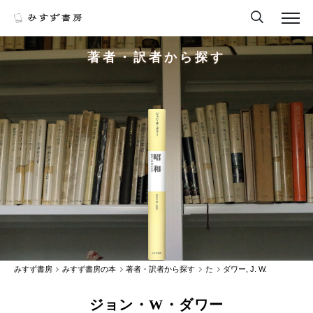
著者・訳者から探す
みすず書房
みすず書房の本
著者・訳者から探す
た
ダワー, J. W.
ジョン・W・ダワー