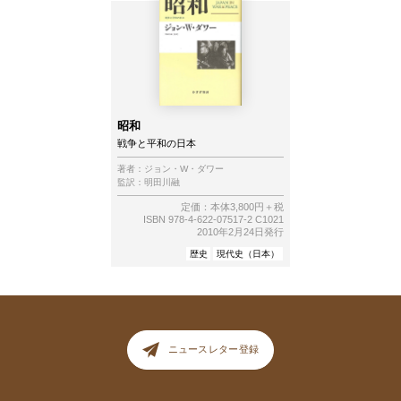
昭和
戦争と平和の日本
著者：
ジョン・W・ダワー
監訳：
明田川融
定価：本体3,800円＋税
ISBN 978-4-622-07517-2 C1021
2010年2月24日発行
歴史
現代史（日本）
ニュースレター登録