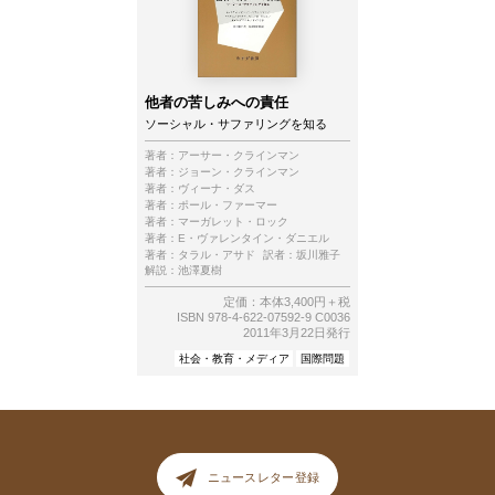
他者の苦しみへの責任
ソーシャル・サファリングを知る
著者：
アーサー・クラインマン
著者：
ジョーン・クラインマン
著者：
ヴィーナ・ダス
著者：
ポール・ファーマー
著者：
マーガレット・ロック
著者：
E・ヴァレンタイン・ダニエル
著者：
タラル・アサド
訳者：
坂川雅子
解説：
池澤夏樹
定価：本体3,400円＋税
ISBN 978-4-622-07592-9 C0036
2011年3月22日発行
社会・教育・メディア
国際問題
ニュースレター登録